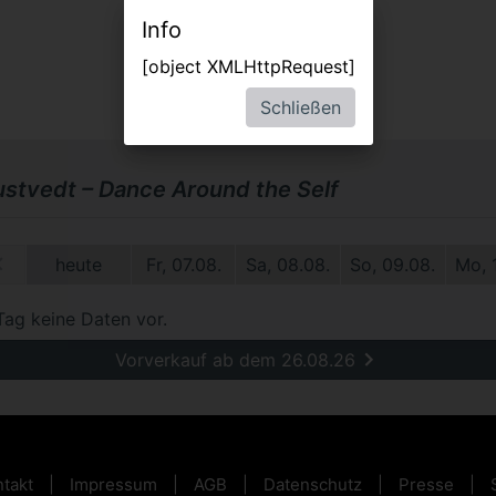
Info
[object XMLHttpRequest]
Schließen
Hustvedt – Dance Around the Self
09.
heute
Fr, 07.08.
Sa, 08.08.
So, 09.08.
Mo, 
Tag keine Daten vor.
Vorverkauf ab dem 26.08.26
takt
Impressum
AGB
Datenschutz
Presse