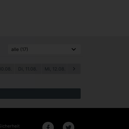
10.08.
Di, 11.08.
Mi, 12.08.
Do, 13.08.
Fr, 14.08.
S
Sicherheit