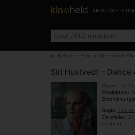
KINOTICKETS ON
kinoheld.de
Filme
Siri Hustvedt – D
Siri Hustvedt – Dance 
Dauer
110 Mi
Produktion
D
Erscheinung
Regie
Sabine 
Darsteller
Sir
Hustvedt