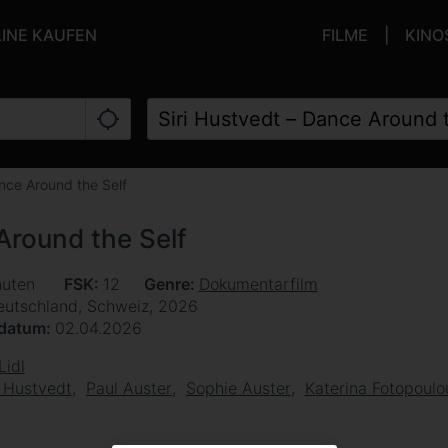
LINE KAUFEN
FILME
KINO
ance Around the Self
Around the Self
nuten
FSK
12
Genre
Dokumentarfilm
eutschland, Schweiz, 2026
sdatum
02.04.2026
Lidl
i Hustvedt
Paul Auster
Sophie Auster
Katerina Fotopoulo