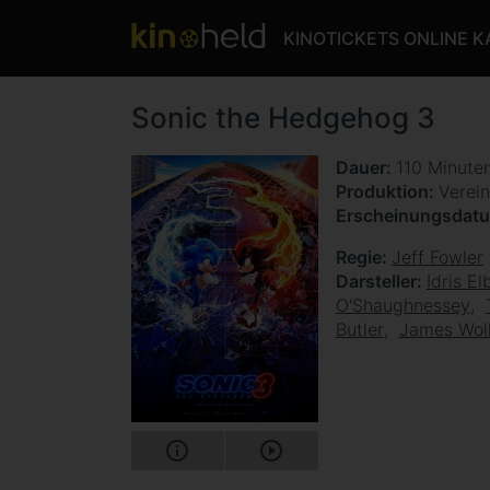
KINOTICKETS ONLINE 
Sonic the Hedgehog 3
Dauer
110 Minute
Produktion
Verein
Erscheinungsdat
Regie
Jeff Fowler
Darsteller
Idris El
O'Shaughnessey
Butler
James Wol