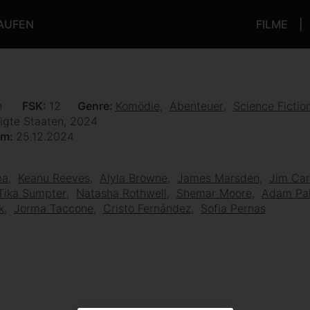
KAUFEN
FILME
n
FSK
12
Genre
Komödie
Abenteuer
Science Fictio
igte Staaten, 2024
um
25.12.2024
ba
Keanu Reeves
Alyla Browne
James Marsden
Jim Car
Tika Sumpter
Natasha Rothwell
Shemar Moore
Adam Pal
k
Jorma Taccone
Cristo Fernández
Sofia Pernas