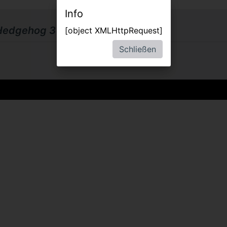
Info
 Hedgehog 3
[object XMLHttpRequest]
Schließen