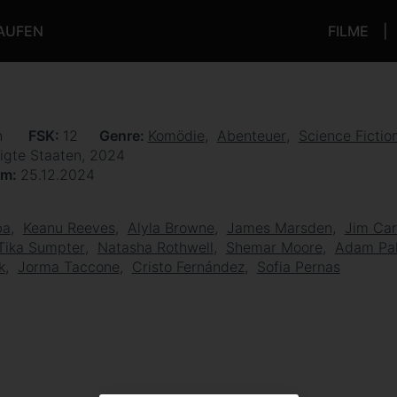
KAUFEN
FILME
n
FSK
12
Genre
Komödie
Abenteuer
Science Fictio
igte Staaten, 2024
um
25.12.2024
ba
Keanu Reeves
Alyla Browne
James Marsden
Jim Car
Tika Sumpter
Natasha Rothwell
Shemar Moore
Adam Pal
k
Jorma Taccone
Cristo Fernández
Sofia Pernas