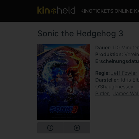
KINOTICKETS ONLINE 
Sonic the Hedgehog 3
Dauer
110 Minute
Produktion
Verein
Erscheinungsdat
Regie
Jeff Fowler
Darsteller
Idris El
O'Shaughnessey
Butler
James Wol