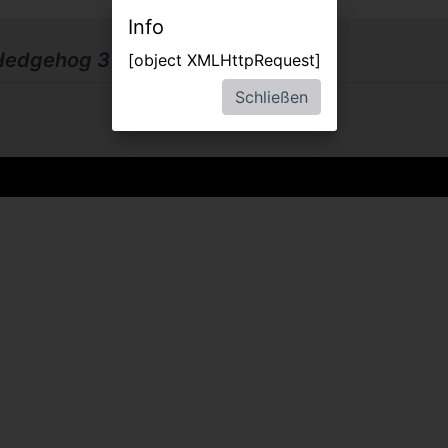
Info
 Hedgehog 3
[object XMLHttpRequest]
Schließen