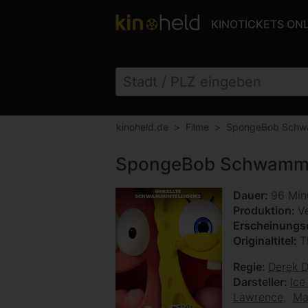
KINOTICKETS ON
kinoheld.de
Filme
SpongeBob Schwa
SpongeBob Schwammko
Dauer
96 Min
Produktion
V
Erscheinung
Originaltitel
T
Regie
Derek 
Darsteller
Ice
Lawrence
Ma