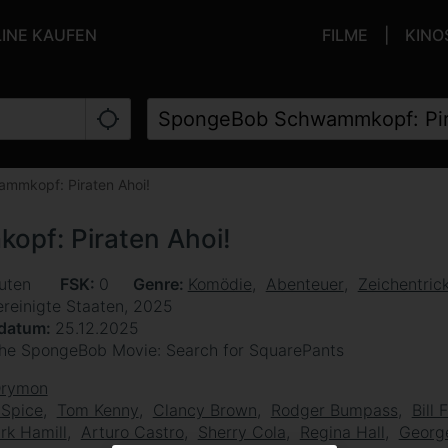
LINE KAUFEN
FILME
KINO
mmkopf: Piraten Ahoi!
pf: Piraten Ahoi!
uten
FSK
0
Genre
Komödie
Abenteuer
Zeichentric
ereinigte Staaten, 2025
sdatum
25.12.2025
he SpongeBob Movie: Search for SquarePants
Drymon
 Spice
Tom Kenny
Clancy Brown
Rodger Bumpass
Bill
rk Hamill
Arturo Castro
Sherry Cola
Regina Hall
Georg