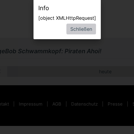
Info
[object XMLHttpRequest]
Schließen
eBob Schwammkopf: Piraten Ahoi!
heute
takt
Impressum
AGB
Datenschutz
Presse