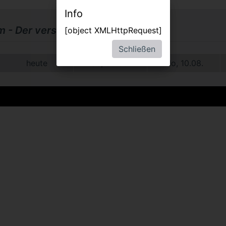
Info
 - Der verschwundene Teddybär
[object XMLHttpRequest]
Schließen
heute
So, 09.08.
Mo, 10.08.