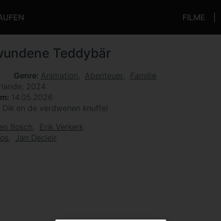
KAUFEN
FILME
wundene Teddybär
n
Genre
Animation
Abenteuer
Familie
rlande, 2024
um
14.05.2026
e Dik en de verdwenen knuffel
en Bosch
Erik Verkerk
os
Jan Decleir