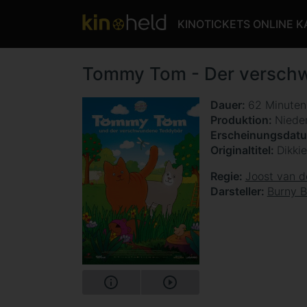
KINOTICKETS ONLINE 
Tommy Tom - Der versch
Dauer
62 Minute
Produktion
Niede
Erscheinungsdat
Originaltitel
Dikki
Regie
Joost van d
Darsteller
Burny B