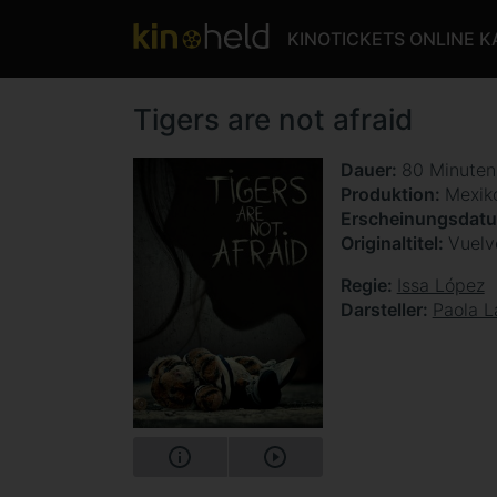
KINOTICKETS ONLINE 
Tigers are not afraid
Dauer
80 Minute
Produktion
Mexik
Erscheinungsdat
Originaltitel
Vuelv
Regie
Issa López
Darsteller
Paola L