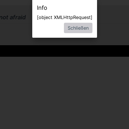
Info
not afraid
[object XMLHttpRequest]
Schließen