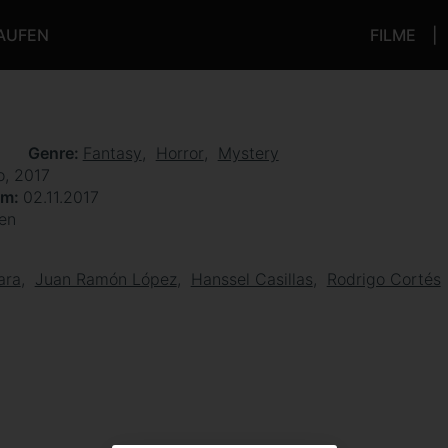
KAUFEN
FILME
n
Genre
Fantasy
Horror
Mystery
o, 2017
um
02.11.2017
en
ara
Juan Ramón López
Hanssel Casillas
Rodrigo Cortés