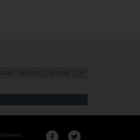
12.08.
Do, 13.08.
Fr, 14.08.
Sa, 15.08.
So, 16.08.
M
Sicherheit