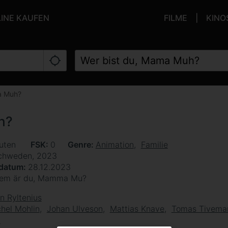
LINE KAUFEN
FILME
KINO
a Muh?
h?
uten
FSK
0
Genre
Animation
Familie
chweden, 2023
sdatum
28.12.2023
em är du, Mamma Mu?
an Ryltenius
hel Mohlin
Johan Ulveson
Mattias Knave
Tomas Tivema
h