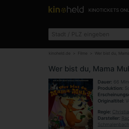
KINOTICKETS ON
kinoheld.de
Filme
Wer bist du, Mam
Wer bist du, Mama Mu
Dauer
66 Min
Produktion
S
Erscheinung
Originaltitel
V
Regie
Christi
Darsteller
Rac
Schmalenbac