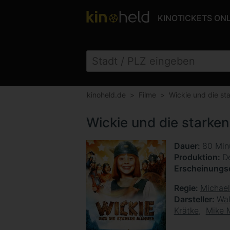
KINOTICKETS ON
kinoheld.de
Filme
Wickie und die st
Wickie und die starke
Dauer
80 Min
Produktion
D
Erscheinung
Regie
Michael
Darsteller
Wa
Krätke
Mike 