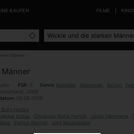
LINE KAUFEN
FILME
KINO
arken Männer
n Männer
uten
FSK
0
Genre
Komödie
Abenteuer
Action
Fam
eutschland, 2009
sdatum
09.09.2009
 Bully Herbig
ldemar Kobus
Christoph Maria Herbst
Jonas Hämmerle
Maas
Patrick Reichel
Jörg Moukaddam