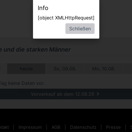
Info
[object XMLHttpRequest]
Schließen
e und die starken Männer
heute
So, 09.08.
Mo, 10.08.
Tag keine Daten vor.
Vorverkauf ab dem 12.08.26
takt
Impressum
AGB
Datenschutz
Presse