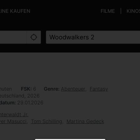
LINE KAUFEN
FILME
KINO
nuten
FSK
6
Genre
Abenteuer
Fantasy
eutschland, 2026
sdatum
29.01.2026
terwaldt Jr.
ver Masucci
Tom Schilling
Martina Gedeck