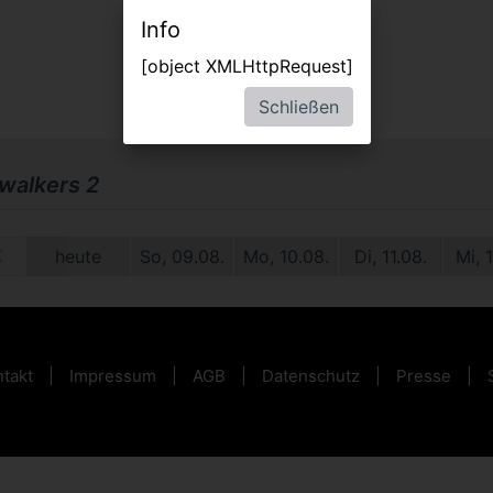
Info
[object XMLHttpRequest]
Schließen
alkers 2
09.
heute
So, 09.08.
Mo, 10.08.
Di, 11.08.
Mi, 
takt
Impressum
AGB
Datenschutz
Presse