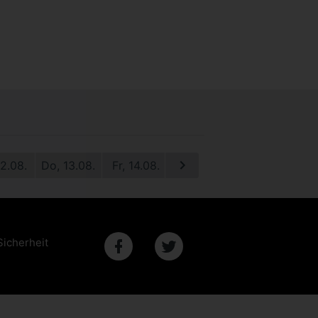
12.08.
Do, 13.08.
Fr, 14.08.
Sa, 15.08.
So, 16.08.
M
Sicherheit