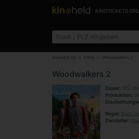
KINOTICKETS ON
kinoheld.de
Filme
Woodwalkers 2
Woodwalkers 2
Dauer
102 Mi
Produktion
D
Erscheinung
Regie
Sven Un
Darsteller
Oli