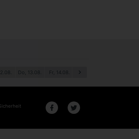
12.08.
Do, 13.08.
Fr, 14.08.
Sa, 15.08.
So, 16.08.
M
Sicherheit