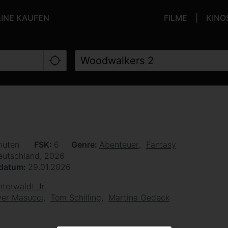
LINE KAUFEN
FILME
KINO
nuten
FSK
6
Genre
Abenteuer
Fantasy
eutschland, 2026
sdatum
29.01.2026
terwaldt Jr.
ver Masucci
Tom Schilling
Martina Gedeck