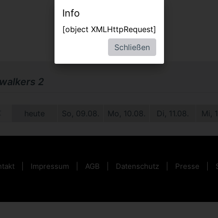
Info
[object XMLHttpRequest]
Schließen
alkers 2
09.
heute
So, 09.08.
Mo, 10.08.
Di, 11.08.
Mi, 
takt
Impressum
AGB
Datenschutz
Presse