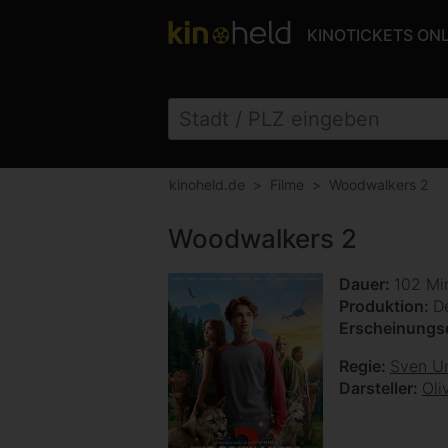
KINOTICKETS ON
kinoheld.de
Filme
Woodwalkers 2
Woodwalkers 2
Dauer
102 Mi
Produktion
D
Erscheinung
Regie
Sven Un
Darsteller
Oli