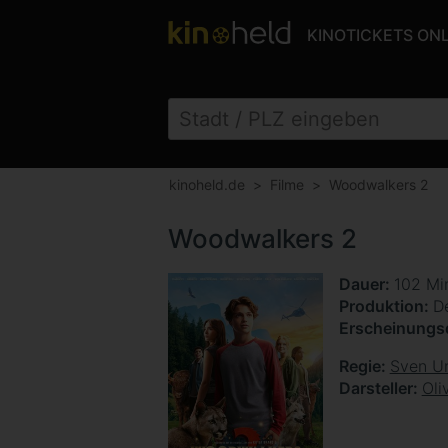
KINOTICKETS ON
kinoheld.de
Filme
Woodwalkers 2
Woodwalkers 2
Dauer
102 Mi
Produktion
D
Erscheinung
Regie
Sven Un
Darsteller
Oli