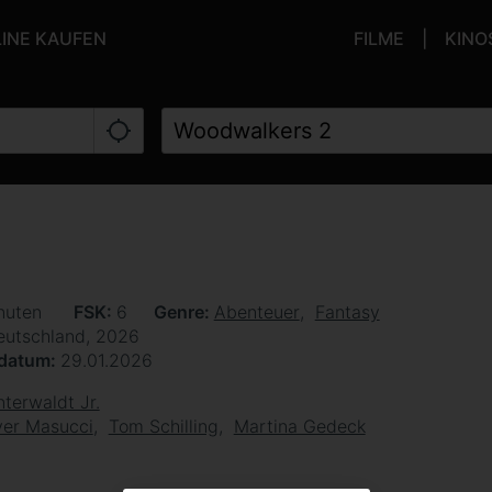
LINE KAUFEN
FILME
KINO
nuten
FSK
6
Genre
Abenteuer
Fantasy
eutschland, 2026
sdatum
29.01.2026
terwaldt Jr.
ver Masucci
Tom Schilling
Martina Gedeck