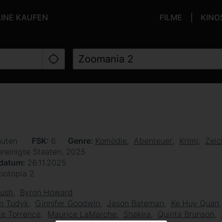
LINE KAUFEN
FILME
KINO
nuten
FSK
6
Genre
Komödie
Abenteuer
Krimi
Zeic
ereinigte Staaten, 2025
sdatum
26.11.2025
ootopia 2
Bush
Byron Howard
n Tudyk
Ginnifer Goodwin
Jason Bateman
Ke Huy Quan
e Torrence
Maurice LaMarche
Shakira
Quinta Brunson