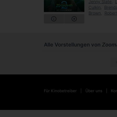
Jenny Slate
Culkin
Brend
Brown
Robert
Alle Vorstellungen von
Zooma
So, 20.
Für Kinobetreiber
Über uns
Kon