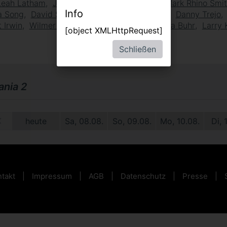
Leah Latham
Josh Dallas
Tommy Chong
Mark Rhino Smi
Info
a Song
David Strathairn
Patrick Warburton
Danny Trejo
 Irwin
Wilmer Valderrama
Eric Bauza
Reba Buhr
Larry 
[object XMLHttpRequest]
Schließen
nia 2
09.
heute
Sa, 08.08.
So, 09.08.
Mo, 10.08.
Di, 
takt
Impressum
AGB
Datenschutz
Presse