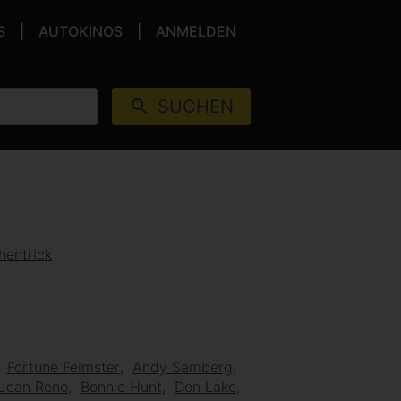
S
AUTOKINOS
ANMELDEN
SUCHEN
hentrick
Fortune Feimster
Andy Samberg
Jean Reno
Bonnie Hunt
Don Lake