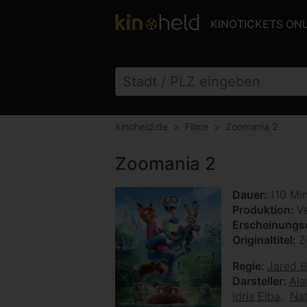
KINOTICKETS ON
kinoheld.de
Filme
Zoomania 2
Zoomania 2
Dauer
110 Mi
Produktion
V
Erscheinung
Originaltitel
Z
Regie
Jared 
Darsteller
Ala
Idris Elba
Nat