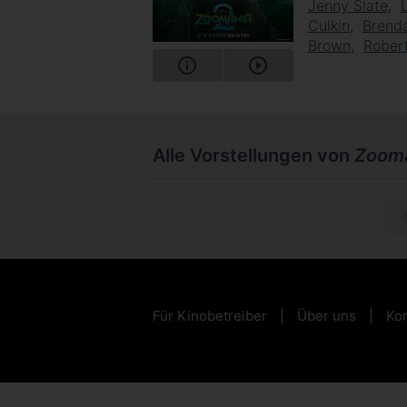
Jenny Slate
Culkin
Brend
Brown
Robert
Alle Vorstellungen von
Zooma
So, 20.
Für Kinobetreiber
Über uns
Kon