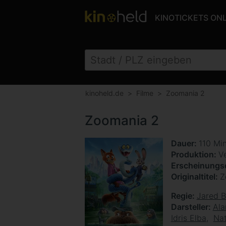
KINOTICKETS ON
kinoheld.de
Filme
Zoomania 2
Zoomania 2
Dauer
110 Mi
Produktion
V
Erscheinung
Originaltitel
Z
Regie
Jared 
Darsteller
Ala
Idris Elba
Nat