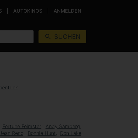
S
AUTOKINOS
ANMELDEN
SUCHEN
hentrick
Fortune Feimster
Andy Samberg
Jean Reno
Bonnie Hunt
Don Lake