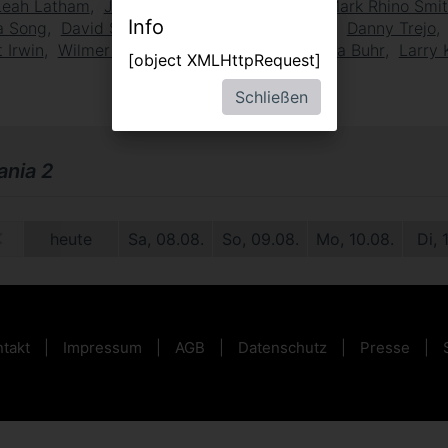
Leah Latham
Josh Dallas
Tommy Chong
Mark Rhino Smi
Info
a Song
David Strathairn
Patrick Warburton
Danny Trejo
 Irwin
Wilmer Valderrama
Eric Bauza
Reba Buhr
Larry 
[object XMLHttpRequest]
Schließen
nia 2
09.
heute
Sa, 08.08.
So, 09.08.
Mo, 10.08.
Di, 
takt
Impressum
AGB
Datenschutz
Presse