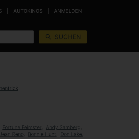
S
AUTOKINOS
ANMELDEN
SUCHEN
hentrick
Fortune Feimster
Andy Samberg
Jean Reno
Bonnie Hunt
Don Lake