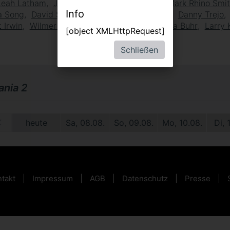
Leah Latham
Josh Dallas
Tommy Chong
Mark Rhino Smi
Info
a Song
David Strathairn
Patrick Warburton
Danny Trejo
 Irwin
Wilmer Valderrama
Eric Bauza
Reba Buhr
Larry 
[object XMLHttpRequest]
Schließen
nia 2
09.
heute
Sa, 08.08.
So, 09.08.
Mo, 10.08.
Di, 
takt
Impressum
AGB
Datenschutz
Presse