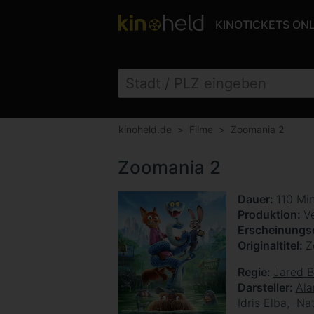
KINOTICKETS ON
kinoheld.de
Filme
Zoomania 2
Zoomania 2
Dauer
110 Mi
Produktion
V
Erscheinung
Originaltitel
Z
Regie
Jared 
Darsteller
Ala
Idris Elba
Nat