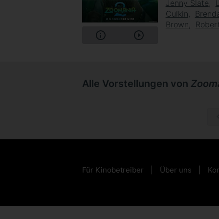
Jenny Slate
Culkin
Brend
Brown
Robert
Alle Vorstellungen von
Zooma
So, 20.
Für Kinobetreiber
Über uns
Kon