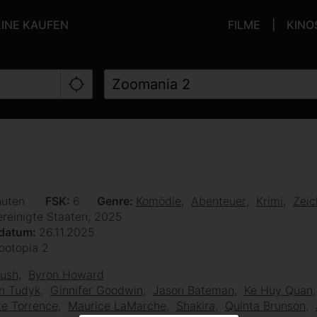
LINE KAUFEN
FILME
KINO
nuten
FSK
6
Genre
Komödie
Abenteuer
Krimi
Zeic
ereinigte Staaten, 2025
sdatum
26.11.2025
ootopia 2
Bush
Byron Howard
n Tudyk
Ginnifer Goodwin
Jason Bateman
Ke Huy Quan
e Torrence
Maurice LaMarche
Shakira
Quinta Brunson