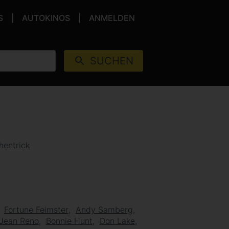
S
AUTOKINOS
ANMELDEN
SUCHEN
hentrick
Fortune Feimster
Andy Samberg
Jean Reno
Bonnie Hunt
Don Lake