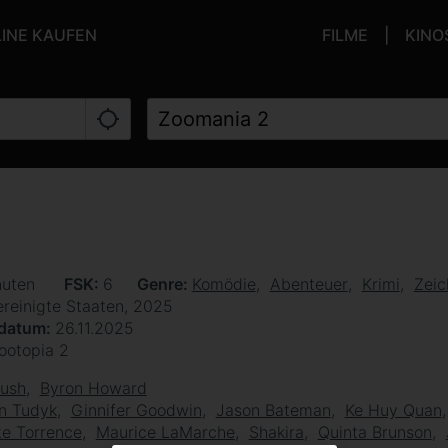
LINE KAUFEN
FILME
KINO
nuten
FSK
6
Genre
Komödie
Abenteuer
Krimi
Zeic
ereinigte Staaten, 2025
sdatum
26.11.2025
ootopia 2
Bush
Byron Howard
n Tudyk
Ginnifer Goodwin
Jason Bateman
Ke Huy Quan
e Torrence
Maurice LaMarche
Shakira
Quinta Brunson