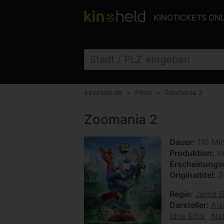
KINOTICKETS ON
kinoheld.de
Filme
Zoomania 2
Zoomania 2
Dauer
110 Mi
Produktion
V
Erscheinung
Originaltitel
Z
Regie
Jared 
Darsteller
Ala
Idris Elba
Nat