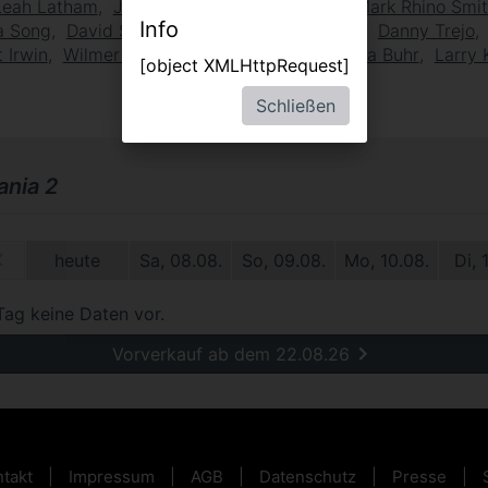
Leah Latham
Josh Dallas
Tommy Chong
Mark Rhino Smi
Info
a Song
David Strathairn
Patrick Warburton
Danny Trejo
 Irwin
Wilmer Valderrama
Eric Bauza
Reba Buhr
Larry 
[object XMLHttpRequest]
Schließen
nia 2
09.
heute
Sa, 08.08.
So, 09.08.
Mo, 10.08.
Di, 
Tag keine Daten vor.
Vorverkauf ab dem 22.08.26
takt
Impressum
AGB
Datenschutz
Presse