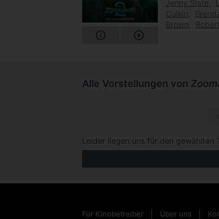
Jenny Slate
Culkin
Brend
Brown
Robert
Alle Vorstellungen von
Zooma
So, 20.
Leider liegen uns für den gewählten 
Für Kinobetreiber
Über uns
Kon