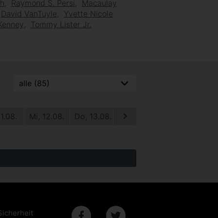
th
Raymond S. Persi
Macaulay
David VanTuyle
Yvette Nicole
Kenney
Tommy Lister Jr.
11.08.
Mi, 12.08.
Do, 13.08.
Fr, 14.08.
Sa, 15.08.
S
Sicherheit