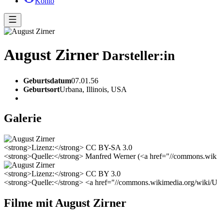
Konto
August Zirner
Darsteller:in
Geburtsdatum
07.01.56
Geburtsort
Urbana, Illinois, USA
Galerie
<strong>Lizenz:</strong> CC BY-SA 3.0
<strong>Quelle:</strong> Manfred Werner (<a href="//commons.wik
<strong>Lizenz:</strong> CC BY 3.0
<strong>Quelle:</strong> <a href="//commons.wikimedia.org/wiki
Filme mit August Zirner