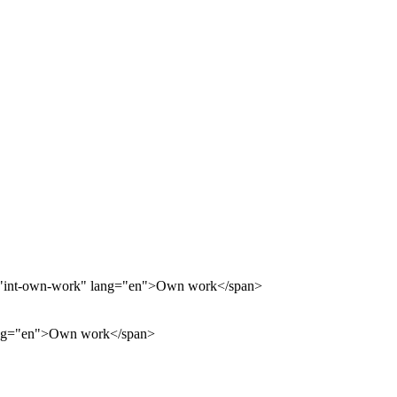
ss="int-own-work" lang="en">Own work</span>
 lang="en">Own work</span>