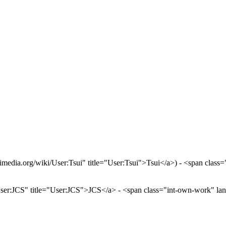
imedia.org/wiki/User:Tsui" title="User:Tsui">Tsui</a>) - <span cla
/User:JCS" title="User:JCS">JCS</a> - <span class="int-own-work"