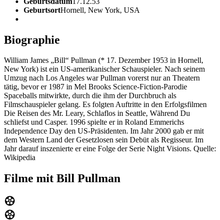
Geburtsdatum
17.12.53
Geburtsort
Hornell, New York, USA
Biographie
William James „Bill“ Pullman (* 17. Dezember 1953 in Hornell,
New York) ist ein US-amerikanischer Schauspieler. Nach seinem
Umzug nach Los Angeles war Pullman vorerst nur an Theatern
tätig, bevor er 1987 in Mel Brooks Science-Fiction-Parodie
Spaceballs mitwirkte, durch die ihm der Durchbruch als
Filmschauspieler gelang. Es folgten Auftritte in den Erfolgsfilmen
Die Reisen des Mr. Leary, Schlaflos in Seattle, Während Du
schliefst und Casper. 1996 spielte er in Roland Emmerichs
Independence Day den US-Präsidenten. Im Jahr 2000 gab er mit
dem Western Land der Gesetzlosen sein Debüt als Regisseur. Im
Jahr darauf inszenierte er eine Folge der Serie Night Visions. Quelle:
Wikipedia
Filme mit Bill Pullman