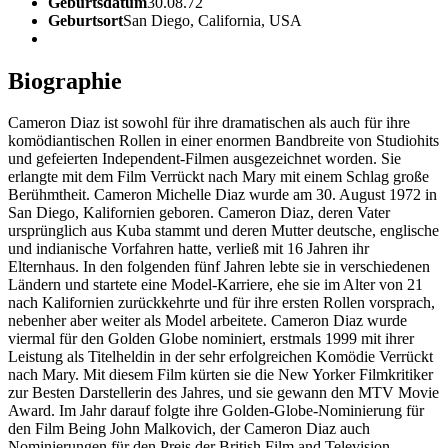
Geburtsdatum
30.08.72
Geburtsort
San Diego, California, USA
Biographie
Cameron Diaz ist sowohl für ihre dramatischen als auch für ihre
komödiantischen Rollen in einer enormen Bandbreite von Studiohits
und gefeierten Independent-Filmen ausgezeichnet worden. Sie
erlangte mit dem Film Verrückt nach Mary mit einem Schlag große
Berühmtheit. Cameron Michelle Diaz wurde am 30. August 1972 in
San Diego, Kalifornien geboren. Cameron Diaz, deren Vater
ursprünglich aus Kuba stammt und deren Mutter deutsche, englische
und indianische Vorfahren hatte, verließ mit 16 Jahren ihr
Elternhaus. In den folgenden fünf Jahren lebte sie in verschiedenen
Ländern und startete eine Model-Karriere, ehe sie im Alter von 21
nach Kalifornien zurückkehrte und für ihre ersten Rollen vorsprach,
nebenher aber weiter als Model arbeitete. Cameron Diaz wurde
viermal für den Golden Globe nominiert, erstmals 1999 mit ihrer
Leistung als Titelheldin in der sehr erfolgreichen Komödie Verrückt
nach Mary. Mit diesem Film kürten sie die New Yorker Filmkritiker
zur Besten Darstellerin des Jahres, und sie gewann den MTV Movie
Award. Im Jahr darauf folgte ihre Golden-Globe-Nominierung für
den Film Being John Malkovich, der Cameron Diaz auch
Nominierungen für den Preis der British Film and Television