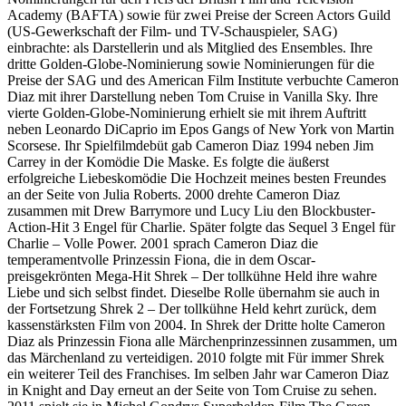
Academy (BAFTA) sowie für zwei Preise der Screen Actors Guild
(US-Gewerkschaft der Film- und TV-Schauspieler, SAG)
einbrachte: als Darstellerin und als Mitglied des Ensembles. Ihre
dritte Golden-Globe-Nominierung sowie Nominierungen für die
Preise der SAG und des American Film Institute verbuchte Cameron
Diaz mit ihrer Darstellung neben Tom Cruise in Vanilla Sky. Ihre
vierte Golden-Globe-Nominierung erhielt sie mit ihrem Auftritt
neben Leonardo DiCaprio im Epos Gangs of New York von Martin
Scorsese. Ihr Spielfilmdebüt gab Cameron Diaz 1994 neben Jim
Carrey in der Komödie Die Maske. Es folgte die äußerst
erfolgreiche Liebeskomödie Die Hochzeit meines besten Freundes
an der Seite von Julia Roberts. 2000 drehte Cameron Diaz
zusammen mit Drew Barrymore und Lucy Liu den Blockbuster-
Action-Hit 3 Engel für Charlie. Später folgte das Sequel 3 Engel für
Charlie – Volle Power. 2001 sprach Cameron Diaz die
temperamentvolle Prinzessin Fiona, die in dem Oscar-
preisgekrönten Mega-Hit Shrek – Der tollkühne Held ihre wahre
Liebe und sich selbst findet. Dieselbe Rolle übernahm sie auch in
der Fortsetzung Shrek 2 – Der tollkühne Held kehrt zurück, dem
kassenstärksten Film von 2004. In Shrek der Dritte holte Cameron
Diaz als Prinzessin Fiona alle Märchenprinzessinnen zusammen, um
das Märchenland zu verteidigen. 2010 folgte mit Für immer Shrek
ein weiterer Teil des Franchises. Im selben Jahr war Cameron Diaz
in Knight and Day erneut an der Seite von Tom Cruise zu sehen.