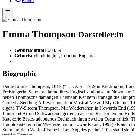
Konto
Emma Thompson
Darsteller:in
Geburtsdatum
15.04.59
Geburtsort
Paddington, London, England
Biographie
Dame Emma Thompson, DBE (* 15. April 1959 in Paddington, London)
Preisträgerin. Schon während ihres Englischstudiums am Newnham Co
neben Thompsons damaligen Ehemann Kenneth Branagh die Hauptrollen 
Comedy-Sendung Alfresco und dem Musical Me and My Girl auf. 1986 
eigene TV-Sitcom Thompson. Mit Wiedersehen in Howards End (1992)
Junior mit Arnold Schwarzenegger erstmals eine Rolle in einem Hollyw
Kategorie Bestes adaptiertes Drehbuch ihren zweiten Oscar erhielt. 
Hauptdarstellerin für Wiedersehen in Howards End, 1992) als auch f
Stern auf dem Walk of Fame in Los Angeles geehrt. 2013 stand sie f