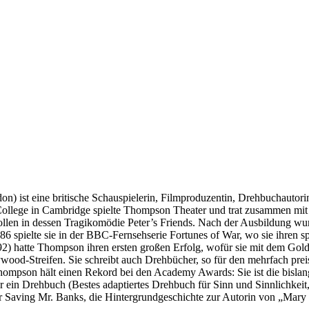
 ist eine britische Schauspielerin, Filmproduzentin, Drehbuchautor
llege in Cambridge spielte Thompson Theater und trat zusammen mit S
in dessen Tragikomödie Peter’s Friends. Nach der Ausbildung wurde si
spielte sie in der BBC-Fernsehserie Fortunes of War, wo sie ihren 
 hatte Thompson ihren ersten großen Erfolg, wofür sie mit dem Gol
ood-Streifen. Sie schreibt auch Drehbücher, so für den mehrfach preis
Thompson hält einen Rekord bei den Academy Awards: Sie ist die bislan
ür ein Drehbuch (Bestes adaptiertes Drehbuch für Sinn und Sinnlichke
ür Saving Mr. Banks, die Hintergrundgeschichte zur Autorin von „Mary