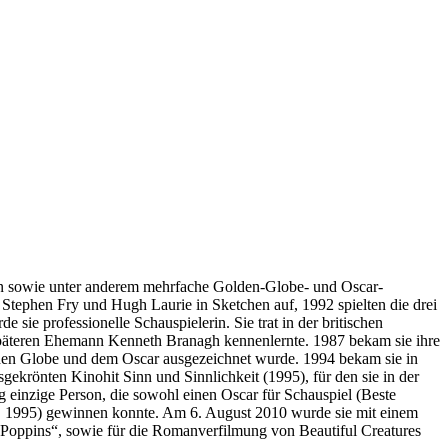
in sowie unter anderem mehrfache Golden-Globe- und Oscar-
tephen Fry und Hugh Laurie in Sketchen auf, 1992 spielten die drei
e professionelle Schauspielerin. Sie trat in der britischen
späteren Ehemann Kenneth Branagh kennenlernte. 1987 bekam sie ihre
den Globe und dem Oscar ausgezeichnet wurde. 1994 bekam sie in
gekrönten Kinohit Sinn und Sinnlichkeit (1995), für den sie in der
g einzige Person, die sowohl einen Oscar für Schauspiel (Beste
it, 1995) gewinnen konnte. Am 6. August 2010 wurde sie mit einem
 Poppins“, sowie für die Romanverfilmung von Beautiful Creatures