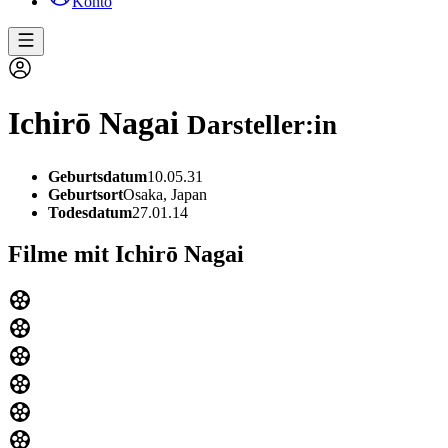
Konto
Ichirō Nagai
Darsteller:in
Geburtsdatum
10.05.31
Geburtsort
Osaka, Japan
Todesdatum
27.01.14
Filme mit Ichirō Nagai