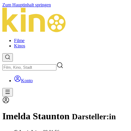
Zum Hauptinhalt springen
Filme
Kinos
Konto
Imelda Staunton
Darsteller:in