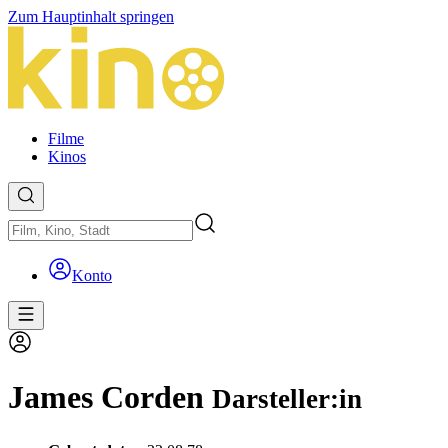
Zum Hauptinhalt springen
Filme
Kinos
Konto
James Corden
Darsteller:in