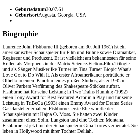
Geburtsdatum
30.07.61
Geburtsort
Augusta, Georgia, USA
Biographie
Laurence John Fishburne III (geboren am 30. Juli 1961) ist ein
amerikanischer Schauspieler für Film und Bühne sowie Dramatiker,
Regisseur und Produzent. Er ist vielleicht am bekanntesten für seine
Rollen als Morpheus in der Matrix Science-Fiction-Film-Trilogie
und als Sänger-Musiker Ike Turner im Tina Turner-Biopic What's
Love Got to Do With It. Als erster Afroamerikaner porträtierte er
Othello in einem Kinofilm eines großen Studios, als er 1995 in
Oliver Parkers Verfilmung des Shakespeare-Stückes auftrat.
Fishburne hat für seine Leistung in Two Trains Running (1992)
einen Tony Award for Best Featured Actor in a Play und für seine
Leistung in TriBeCa (1993) einen Emmy Award for Drama Series
Gastdarsteller erhalten. Fishburnes erste Ehe war die der
Schauspielerin mit Hajna O. Moss. Sie hatten zwei Kinder
zusammen: einen Sohn, Langston und eine Tochter, Montana.
Fishburne ist jetzt mit der Schauspielerin Gina Torres verheiratet. Sie
leben in Hollywood mit ihrer Tochter Delilah.