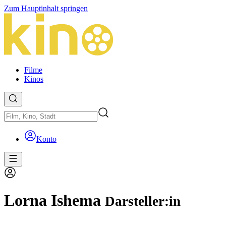
Zum Hauptinhalt springen
Filme
Kinos
Konto
Lorna Ishema
Darsteller:in