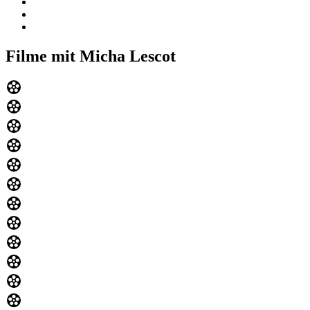
Filme mit Micha Lescot