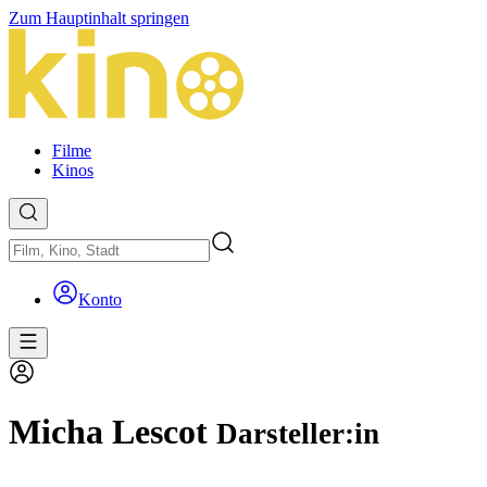
Zum Hauptinhalt springen
Filme
Kinos
Konto
Micha Lescot
Darsteller:in