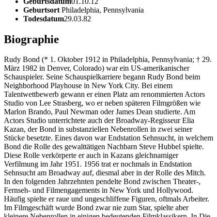
Geburtsdatum
01.10.12
Geburtsort
Philadelphia, Pennsylvania
Todesdatum
29.03.82
Biographie
Rudy Bond (* 1. Oktober 1912 in Philadelphia, Pennsylvania; † 29.
März 1982 in Denver, Colorado) war ein US-amerikanischer
Schauspieler. Seine Schauspielkarriere begann Rudy Bond beim
Neighborhood Playhouse in New York City. Bei einem
Talentwettbewerb gewann er einen Platz am renommierten Actors
Studio von Lee Strasberg, wo er neben späteren Filmgrößen wie
Marlon Brando, Paul Newman oder James Dean studierte. Am
Actors Studio unterrichtete auch der Broadway-Regisseur Elia
Kazan, der Bond in substanziellen Nebenrollen in zwei seiner
Stücke besetzte. Eines davon war Endstation Sehnsucht, in welchem
Bond die Rolle des gewalttätigen Nachbarn Steve Hubbel spielte.
Diese Rolle verkörperte er auch in Kazans gleichnamiger
Verfilmung im Jahr 1951. 1956 trat er nochmals in Endstation
Sehnsucht am Broadway auf, diesmal aber in der Rolle des Mitch.
In den folgenden Jahrzehnten pendelte Bond zwischen Theater-,
Fernseh- und Filmengagements in New York und Hollywood.
Häufig spielte er raue und ungeschliffene Figuren, oftmals Arbeiter.
Im Filmgeschäft wurde Bond zwar nie zum Star, spielte aber
kleinere Nebenrollen in einigen bedeutenden Filmklassikern. In Die