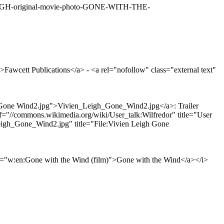
LEIGH-original-movie-photo-GONE-WITH-THE-
Fawcett Publications</a> - <a rel="nofollow" class="external text"
h Gone Wind2.jpg">Vivien_Leigh_Gone_Wind2.jpg</a>: Trailer
ef="//commons.wikimedia.org/wiki/User_talk:Wilfredor" title="User
Leigh_Gone_Wind2.jpg" title="File:Vivien Leigh Gone
tle="w:en:Gone with the Wind (film)">Gone with the Wind</a></i>