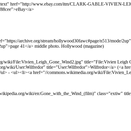
ernal text" href="http://www.ebay.com/itm/CLARK-GABLE-VIVIEN-
f88cee">eBay</a>
ref="https://archive.org/stream/hollywood30fawc#page/n513/mode/2up">
/2up">page 41</a> middle photo. Hollywood (magazine)
rg/wiki/File:Vivien_Leigh_Gone_Wind2.jpg" title="File:Vivien Leig
org/wiki/User:Wilfredor" title="User:Wilfredor">Wilfredor</a> (<a hr
></ul> - <ul><li><a href="//commons.wikimedia.org/wiki/File:Vivien_
en.wikipedia.org/wiki/en:Gone_with_the_Wind_(film)" class="extiw" ti