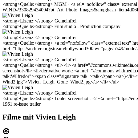
<strong>Quelle:</strong> MGM - <a rel="nofollow" class="ext
WIND-/330829434094?pt=Art_Photo_Images&amp;hash=item4d06
<strong>Lizenz:</strong> Gemeinfrei
<strong>Quelle:</strong> Film studio - Production company
<strong>Lizenz:</strong> Gemeinfrei
<strong>Quelle:</strong> <a rel="nofollow" class="external text" h
href="https://archive.org/stream/hollywood30fawc#page/n549/mode
<strong>Lizenz:</strong> Gemeinfrei
<strong>Quelle:</strong> <ul><li><a href="//commons.wikimedia.o
screenshot</li> <li>derivative work: <a href="//commons.wikimedia.
talk:Wilfredor"><span class="signature-talk">talk</span></a>)</li
Wind2.jpg">Vivien_Leigh_Gone_Wind2.jpg</a></li></ul>
<strong>Lizenz:</strong> Gemeinfrei
<strong>Quelle:</strong> Trailer screenshot - <i><a href="https://
1961 re-issue trailer.
Filme mit Vivien Leigh