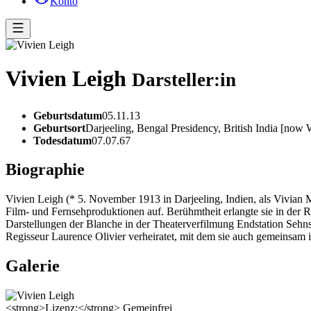
Konto
Vivien Leigh
Darsteller:in
Geburtsdatum
05.11.13
Geburtsort
Darjeeling, Bengal Presidency, British India [now 
Todesdatum
07.07.67
Biographie
Vivien Leigh (* 5. November 1913 in Darjeeling, Indien, als Vivian Ma
Film- und Fernsehproduktionen auf. Berühmtheit erlangte sie in der R
Darstellungen der Blanche in der Theaterverfilmung Endstation Sehn
Regisseur Laurence Olivier verheiratet, mit dem sie auch gemeinsam 
Galerie
<strong>Lizenz:</strong> Gemeinfrei