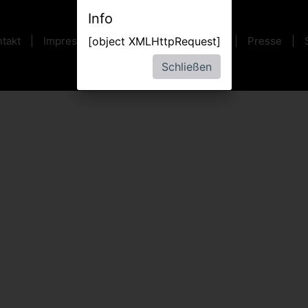
Info
takt
Impressum
AGB
Datenschutz
Presse
[object XMLHttpRequest]
Schließen