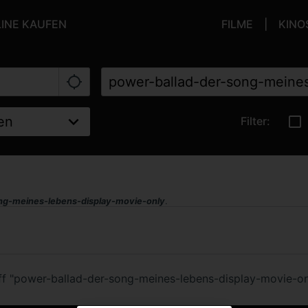
LINE KAUFEN
FILME
KINO
Filter:
ng-meines-lebens-display-movie-only
.
iff "power-ballad-der-song-meines-lebens-display-movie-o