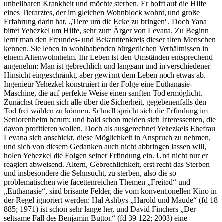
unheilbaren Krankheit und möchte sterben. Er hofft auf die Hilfe
eines Tierarztes, der im gleichen Wohnblock wohnt, und große
Erfahrung darin hat, „Tiere um die Ecke zu bringen“. Doch Yana
bittet Yehezkel um Hilfe, sehr zum Ärger von Levana. Zu Beginn
lernt man den Freundes- und Bekanntenkreis dieser alten Menschen
kennen. Sie leben in wohlhabenden bürgerlichen Verhältnissen in
einem Altenwohnheim. Ihr Leben ist den Umständen entsprechend
angenehm: Man ist gebrechlich und langsam und in verschiedener
Hinsicht eingeschränkt, aber gewinnt dem Leben noch etwas ab.
Ingenieur Yehezkel konstruiert in der Folge eine Euthanasie-
Maschine, die auf perfekte Weise einen sanften Tod ermöglicht.
Zunächst freuen sich alle über die Sicherheit, gegebenenfalls den
Tod frei wählen zu können. Schnell spricht sich die Erfindung im
Seniorenheim herum; und bald schon melden sich Interessenten, die
davon profitieren wollen. Doch als ausgerechnet Yehezkels Ehefrau
Levana sich anschickt, diese Möglichkeit in Anspruch zu nehmen,
und sich von diesem Gedanken auch nicht abbringen lassen will,
holen Yehezkel die Folgen seiner Erfindung ein. Und nicht nur er
reagiert abweisend. Altern, Gebrechlichkeit, erst recht das Sterben
und insbesondere die Sehnsucht, zu sterben, also die so
problematischen wie facettenreichen Themen „Freitod“ und
„Euthanasie“, sind brisante Felder, die vom konventionellen Kino in
der Regel ignoriert werden: Hal Ashbys „Harold und Maude“ (fd 18
885; 1971) ist schon sehr lange her, und David Finchers „Der
seltsame Fall des Benjamin Button“ (fd 39 122; 2008) eine