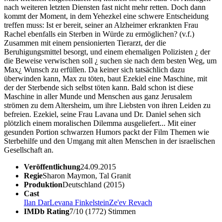
nach weiteren letzten Diensten fast nicht mehr retten. Doch dann
kommt der Moment, in dem Yehezkel eine schwere Entscheidung
treffen muss: Ist er bereit, seiner an Alzheimer erkrankten Frau
Rachel ebenfalls ein Sterben in Würde zu ermöglichen? (v.f.)
Zusammen mit einem pensionierten Tierarzt, der die
Beruhigungsmittel besorgt, und einem ehemaligen Polizisten ¿ der
die Beweise verwischen soll ¿ suchen sie nach dem besten Weg, um
Max¿ Wunsch zu erfüllen. Da keiner sich tatsächlich dazu
überwinden kann, Max zu töten, baut Ezekiel eine Maschine, mit
der der Sterbende sich selbst töten kann. Bald schon ist diese
Maschine in aller Munde und Menschen aus ganz Jerusalem
strömen zu dem Altersheim, um ihre Liebsten von ihren Leiden zu
befreien. Ezekiel, seine Frau Lavana und Dr. Daniel sehen sich
plötzlich einem moralischen Dilemma ausgeliefert... Mit einer
gesunden Portion schwarzen Humors packt der Film Themen wie
Sterbehilfe und den Umgang mit alten Menschen in der israelischen
Gesellschaft an.
Veröffentlichung
24.09.2015
Regie
Sharon Maymon, Tal Granit
Produktion
Deutschland (2015)
Cast
Ilan Dar
Levana Finkelstein
Ze'ev Revach
IMDb Rating
7/10 (1772) Stimmen