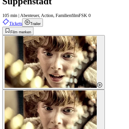
Suppenstadt
105 min
|
Abenteuer,
Action,
Familienfilm
FSK 0
Tickets
Trailer
Film merken