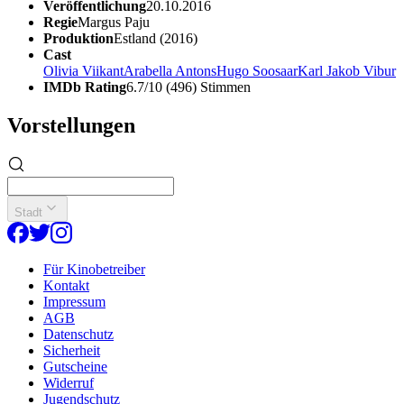
Veröffentlichung
20.10.2016
Regie
Margus Paju
Produktion
Estland (2016)
Cast
Olivia Viikant
Arabella Antons
Hugo Soosaar
Karl Jakob Vibur
IMDb Rating
6.7/10 (496) Stimmen
Vorstellungen
Stadt
Für Kinobetreiber
Kontakt
Impressum
AGB
Datenschutz
Sicherheit
Gutscheine
Widerruf
Jugendschutz