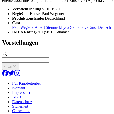
erlebte 2002 ihre Weltpremiere, mit neuer Musik von Aljoscha Zimm
Veröffentlichung
28.10.1920
Regie
Carl Boese, Paul Wegener
Produktionsländer
Deutschland
Cast
Paul Wegener
Albert Steinrück
Lyda Salmonova
Ernst Deutsch
IMDb Rating
7/10 (5816) Stimmen
Vorstellungen
Stadt
Für Kinobetreiber
Kontakt
Impressum
AGB
Datenschutz
Sicherheit
Gutscheine