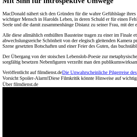
Mit Sinn für introspektive Umwege
MacDonald nähert sich den Gründen für die wahre Gefühlslage ihres 
wichtiger Mensch in Harolds Leben, in deren Schuld er für einen Fehle
Seele und die damit zusammenhänge Distanz zu seiner Frau, mit der e
Alle diese allmählich enthüllten Bausteine tragen zu einer im Final
abwechslungsreiche Schönheit von der elegisch gleitenden Kamera pri
Szene gesetzten Botschaften und einer Feier des Guten, das buchstäb
Der Übergang von der stoischen Lebenslob-Poesie zur metaphysischen
sorgfältig besetzen Nebenfiguren verzeiht man den publikumswirksame
Veröffentlicht auf filmdienst.de
Die Unwahrscheinliche Pilgerreise de
Vorsicht Spoiler-Alarm!
Diese Filmkritik könnte Hinweise auf wichti
Über filmdienst.de