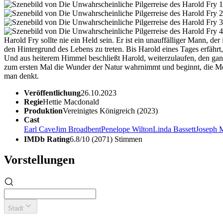
Harold Fry sollte nie ein Held sein. Er ist ein unauffälliger Mann, de
den Hintergrund des Lebens zu treten. Bis Harold eines Tages erfährt,
Und aus heiterem Himmel beschließt Harold, weiterzulaufen, den ganzen
zum ersten Mal die Wunder der Natur wahrnimmt und beginnt, die Mens
man denkt.
Veröffentlichung
26.10.2023
Regie
Hettie Macdonald
Produktion
Vereinigtes Königreich (2023)
Cast
Earl Cave
Jim Broadbent
Penelope Wilton
Linda Bassett
Joseph 
IMDb Rating
6.8/10 (2071) Stimmen
Vorstellungen
Stadt