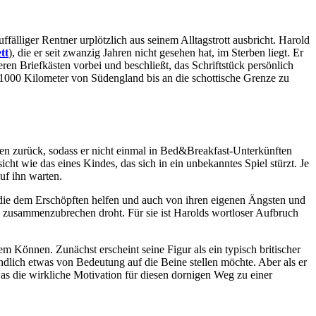
uffälliger Rentner urplötzlich aus seinem Alltagstrott ausbricht. Harold
tt
), die er seit zwanzig Jahren nicht gesehen hat, im Sterben liegt. Er
eren Briefkästen vorbei und beschließt, das Schriftstück persönlich
 1000 Kilometer von Südengland bis an die schottische Grenze zu
en zurück, sodass er nicht einmal in Bed&Breakfast-Unterkünften
cht wie das eines Kindes, das sich in ein unbekanntes Spiel stürzt. Je
uf ihn warten.
die dem Erschöpften helfen und auch von ihren eigenen Ängsten und
 zusammenzubrechen droht. Für sie ist Harolds wortloser Aufbruch
 Können. Zunächst erscheint seine Figur als ein typisch britischer
ndlich etwas von Bedeutung auf die Beine stellen möchte. Aber als er
as die wirkliche Motivation für diesen dornigen Weg zu einer