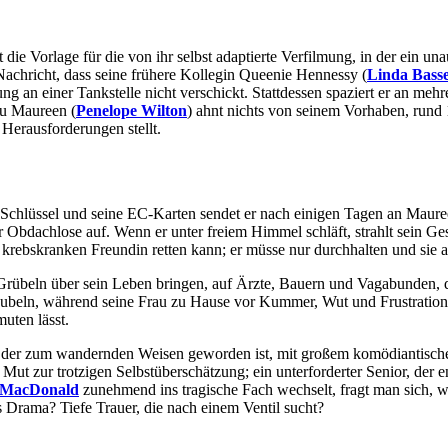
die Vorlage für die von ihr selbst adaptierte Verfilmung, in der ein una
Nachricht, dass seine frühere Kollegin Queenie Hennessy (
Linda Basse
ung an einer Tankstelle nicht verschickt. Stattdessen spaziert er an mehr
au Maureen (
Penelope Wilton
) ahnt nichts von seinem Vorhaben, rund
Herausforderungen stellt.
e Schlüssel und seine EC-Karten sendet er nach einigen Tagen an Maure
 Obdachlose auf. Wenn er unter freiem Himmel schläft, strahlt sein Gesi
er krebskranken Freundin retten kann; er müsse nur durchhalten und sie a
 Grübeln über sein Leben bringen, auf Ärzte, Bauern und Vagabunden, 
jubeln, während seine Frau zu Hause vor Kummer, Wut und Frustration
uten lässt.
, der zum wandernden Weisen geworden ist, mit großem komödiantischem
ut zur trotzigen Selbstüberschätzung; ein unterforderter Senior, der e
e MacDonald
zunehmend ins tragische Fach wechselt, fragt man sich, w
s Drama? Tiefe Trauer, die nach einem Ventil sucht?