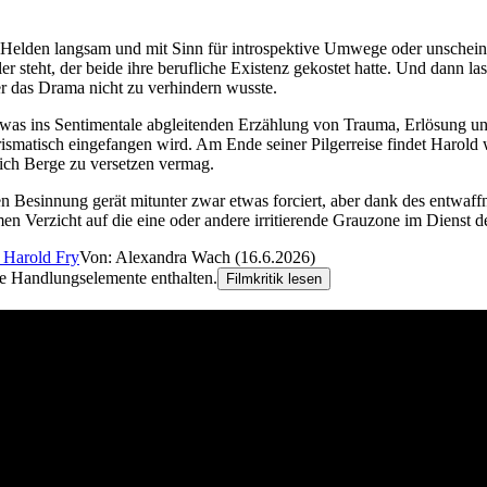
Helden langsam und mit Sinn für introspektive Umwege oder unscheinba
r steht, der beide ihre berufliche Existenz gekostet hatte. Und dann l
r das Drama nicht zu verhindern wusste.
e etwas ins Sentimentale abgleitenden Erzählung von Trauma, Erlösung 
smatisch eingefangen wird. Am Ende seiner Pilgerreise findet Harold w
lich Berge zu versetzen vermag.
 Besinnung gerät mitunter zwar etwas forciert, aber dank des entwaffn
n Verzicht auf die eine oder andere irritierende Grauzone im Dienst 
s Harold Fry
Von: Alexandra Wach (16.6.2026)
ge Handlungselemente enthalten.
Filmkritik lesen