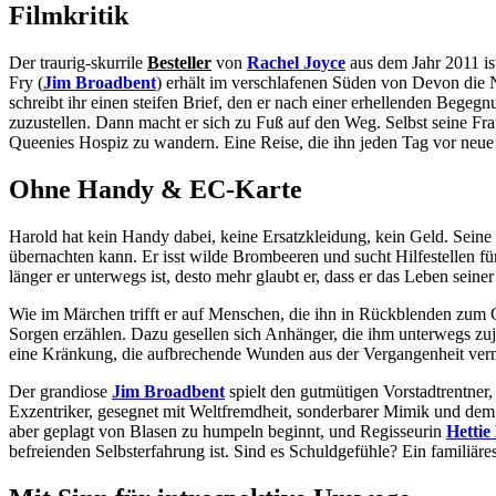
Filmkritik
Der traurig-skurrile
Besteller
von
Rachel Joyce
aus dem Jahr 2011 ist 
Fry (
Jim Broadbent
) erhält im verschlafenen Süden von Devon die 
schreibt ihr einen steifen Brief, den er nach einer erhellenden Begegn
zuzustellen. Dann macht er sich zu Fuß auf den Weg. Selbst seine Fr
Queenies Hospiz zu wandern. Eine Reise, die ihn jeden Tag vor neue 
Ohne Handy & EC-Karte
Harold hat kein Handy dabei, keine Ersatzkleidung, kein Geld. Sein
übernachten kann. Er isst wilde Brombeeren und sucht Hilfestellen für
länger er unterwegs ist, desto mehr glaubt er, dass er das Leben sein
Wie im Märchen trifft er auf Menschen, die ihn in Rückblenden zum
Sorgen erzählen. Dazu gesellen sich Anhänger, die ihm unterwegs zu
eine Kränkung, die aufbrechende Wunden aus der Vergangenheit verm
Der grandiose
Jim Broadbent
spielt den gutmütigen Vorstadtrentner
Exzentriker, gesegnet mit Weltfremdheit, sonderbarer Mimik und dem M
aber geplagt von Blasen zu humpeln beginnt, und Regisseurin
Hetti
befreienden Selbsterfahrung ist. Sind es Schuldgefühle? Ein familiäre