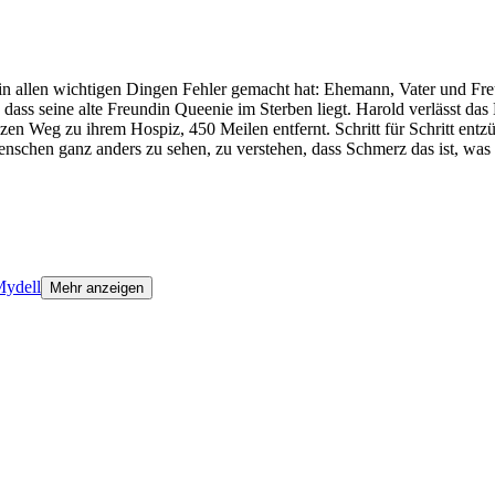
r in allen wichtigen Dingen Fehler gemacht hat: Ehemann, Vater und Freu
 dass seine alte Freundin Queenie im Sterben liegt. Harold verlässt da
 Weg zu ihrem Hospiz, 450 Meilen entfernt. Schritt für Schritt entzünd
chen ganz anders zu sehen, zu verstehen, dass Schmerz das ist, was wi
Mydell
Mehr anzeigen