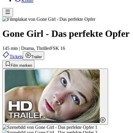
Konto
Gone Girl - Das perfekte Opfer
145 min
|
Drama,
Thriller
FSK 16
Tickets
Trailer
Film merken