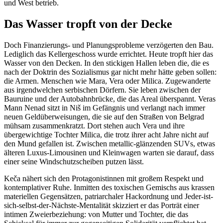
und West betrieb.
Das Wasser tropft von der Decke
Doch Finanzierungs- und Planungsprobleme verzögerten den Bau.
Lediglich das Kellergeschoss wurde errichtet. Heute tropft hier das
Wasser von den Decken. In den stickigen Hallen leben die, die es
nach der Doktrin des Sozialismus gar nicht mehr hätte geben sollen:
die Armen. Menschen wie Mara, Vera oder Milica. Zugewanderte
aus irgendwelchen serbischen Dörfern. Sie leben zwischen der
Bauruine und der Autobahnbrücke, die das Areal überspannt. Veras
Mann Nenad sitzt in Niš im Gefängnis und verlangt nach immer
neuen Geldüberweisungen, die sie auf den Straßen von Belgrad
mühsam zusammenkratzt. Dort stehen auch Vera und ihre
übergewichtige Tochter Milica, die trotz ihrer acht Jahre nicht auf
den Mund gefallen ist. Zwischen metallic-glänzenden SUVs, etwas
älteren Luxus-Limousinen und Kleinwagen warten sie darauf, dass
einer seine Windschutzscheiben putzen lässt.
Keča nähert sich den Protagonistinnen mit großem Respekt und
kontemplativer Ruhe. Inmitten des toxischen Gemischs aus krassen
materiellen Gegensätzen, patriarchaler Hackordnung und Jeder-ist-
sich-selbst-der-Nächste-Mentalität skizziert er das Porträt einer
intimen Zweierbeziehung: von Mutter und Tochter, die das