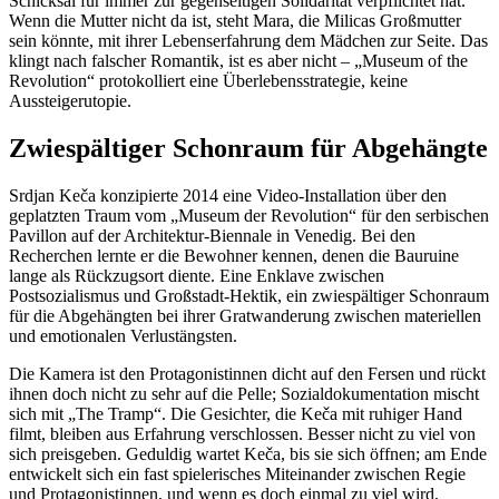
Schicksal für immer zur gegenseitigen Solidarität verpflichtet hat.
Wenn die Mutter nicht da ist, steht Mara, die Milicas Großmutter
sein könnte, mit ihrer Lebenserfahrung dem Mädchen zur Seite. Das
klingt nach falscher Romantik, ist es aber nicht – „Museum of the
Revolution“ protokolliert eine Überlebensstrategie, keine
Aussteigerutopie.
Zwiespältiger Schonraum für Abgehängte
Srdjan Keča konzipierte 2014 eine Video-Installation über den
geplatzten Traum vom „Museum der Revolution“ für den serbischen
Pavillon auf der Architektur-Biennale in Venedig. Bei den
Recherchen lernte er die Bewohner kennen, denen die Bauruine
lange als Rückzugsort diente. Eine Enklave zwischen
Postsozialismus und Großstadt-Hektik, ein zwiespältiger Schonraum
für die Abgehängten bei ihrer Gratwanderung zwischen materiellen
und emotionalen Verlustängsten.
Die Kamera ist den Protagonistinnen dicht auf den Fersen und rückt
ihnen doch nicht zu sehr auf die Pelle; Sozialdokumentation mischt
sich mit „The Tramp“. Die Gesichter, die Keča mit ruhiger Hand
filmt, bleiben aus Erfahrung verschlossen. Besser nicht zu viel von
sich preisgeben. Geduldig wartet Keča, bis sie sich öffnen; am Ende
entwickelt sich ein fast spielerisches Miteinander zwischen Regie
und Protagonistinnen, und wenn es doch einmal zu viel wird,