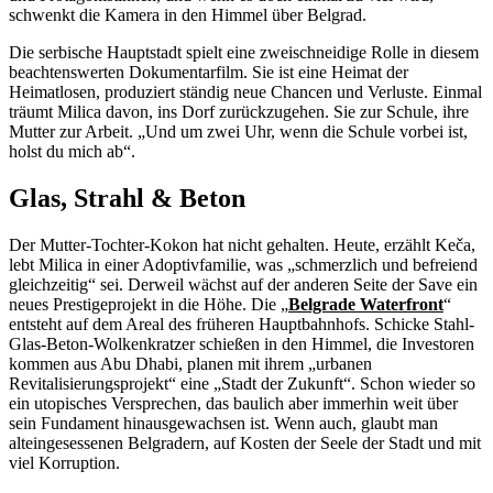
schwenkt die Kamera in den Himmel über Belgrad.
Die serbische Hauptstadt spielt eine zweischneidige Rolle in diesem
beachtenswerten Dokumentarfilm. Sie ist eine Heimat der
Heimatlosen, produziert ständig neue Chancen und Verluste. Einmal
träumt Milica davon, ins Dorf zurückzugehen. Sie zur Schule, ihre
Mutter zur Arbeit. „Und um zwei Uhr, wenn die Schule vorbei ist,
holst du mich ab“.
Glas, Strahl & Beton
Der Mutter-Tochter-Kokon hat nicht gehalten. Heute, erzählt Keča,
lebt Milica in einer Adoptivfamilie, was „schmerzlich und befreiend
gleichzeitig“ sei. Derweil wächst auf der anderen Seite der Save ein
neues Prestigeprojekt in die Höhe. Die „
Belgrade Waterfront
“
entsteht auf dem Areal des früheren Hauptbahnhofs. Schicke Stahl-
Glas-Beton-Wolkenkratzer schießen in den Himmel, die Investoren
kommen aus Abu Dhabi, planen mit ihrem „urbanen
Revitalisierungsprojekt“ eine „Stadt der Zukunft“. Schon wieder so
ein utopisches Versprechen, das baulich aber immerhin weit über
sein Fundament hinausgewachsen ist. Wenn auch, glaubt man
alteingesessenen Belgradern, auf Kosten der Seele der Stadt und mit
viel Korruption.