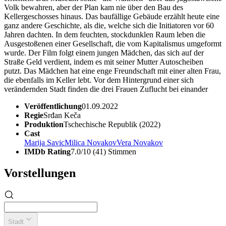
Volk bewahren, aber der Plan kam nie über den Bau des
Kellergeschosses hinaus. Das baufällige Gebäude erzählt heute eine
ganz andere Geschichte, als die, welche sich die Initiatoren vor 60
Jahren dachten. In dem feuchten, stockdunklen Raum leben die
Ausgestoßenen einer Gesellschaft, die vom Kapitalismus umgeformt
wurde. Der Film folgt einem jungen Mädchen, das sich auf der
Straße Geld verdient, indem es mit seiner Mutter Autoscheiben
putzt. Das Mädchen hat eine enge Freundschaft mit einer alten Frau,
die ebenfalls im Keller lebt. Vor dem Hintergrund einer sich
verändernden Stadt finden die drei Frauen Zuflucht bei einander
Veröffentlichung
01.09.2022
Regie
Srđan Keča
Produktion
Tschechische Republik (2022)
Cast
Marija Savic
Milica Novakov
Vera Novakov
IMDb Rating
7.0/10 (41) Stimmen
Vorstellungen
Stadt