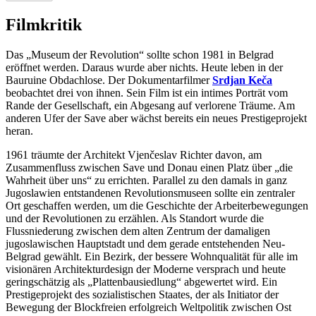
Filmkritik
Das „Museum der Revolution“ sollte schon 1981 in Belgrad
eröffnet werden. Daraus wurde aber nichts. Heute leben in der
Bauruine Obdachlose. Der Dokumentarfilmer
Srdjan Keča
beobachtet drei von ihnen. Sein Film ist ein intimes Porträt vom
Rande der Gesellschaft, ein Abgesang auf verlorene Träume. Am
anderen Ufer der Save aber wächst bereits ein neues Prestigeprojekt
heran.
1961 träumte der Architekt Vjenčeslav Richter davon, am
Zusammenfluss zwischen Save und Donau einen Platz über „die
Wahrheit über uns“ zu errichten. Parallel zu den damals in ganz
Jugoslawien entstandenen Revolutionsmuseen sollte ein zentraler
Ort geschaffen werden, um die Geschichte der Arbeiterbewegungen
und der Revolutionen zu erzählen. Als Standort wurde die
Flussniederung zwischen dem alten Zentrum der damaligen
jugoslawischen Hauptstadt und dem gerade entstehenden Neu-
Belgrad gewählt. Ein Bezirk, der bessere Wohnqualität für alle im
visionären Architekturdesign der Moderne versprach und heute
geringschätzig als „Plattenbausiedlung“ abgewertet wird. Ein
Prestigeprojekt des sozialistischen Staates, der als Initiator der
Bewegung der Blockfreien erfolgreich Weltpolitik zwischen Ost