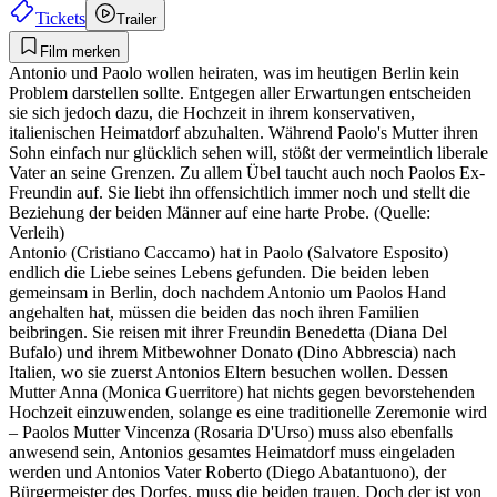
Tickets
Trailer
Film merken
Antonio und Paolo wollen heiraten, was im heutigen Berlin kein
Problem darstellen sollte. Entgegen aller Erwartungen entscheiden
sie sich jedoch dazu, die Hochzeit in ihrem konservativen,
italienischen Heimatdorf abzuhalten. Während Paolo's Mutter ihren
Sohn einfach nur glücklich sehen will, stößt der vermeintlich liberale
Vater an seine Grenzen. Zu allem Übel taucht auch noch Paolos Ex-
Freundin auf. Sie liebt ihn offensichtlich immer noch und stellt die
Beziehung der beiden Männer auf eine harte Probe. (Quelle:
Verleih)
Antonio (Cristiano Caccamo) hat in Paolo (Salvatore Esposito)
endlich die Liebe seines Lebens gefunden. Die beiden leben
gemeinsam in Berlin, doch nachdem Antonio um Paolos Hand
angehalten hat, müssen die beiden das noch ihren Familien
beibringen. Sie reisen mit ihrer Freundin Benedetta (Diana Del
Bufalo) und ihrem Mitbewohner Donato (Dino Abbrescia) nach
Italien, wo sie zuerst Antonios Eltern besuchen wollen. Dessen
Mutter Anna (Monica Guerritore) hat nichts gegen bevorstehenden
Hochzeit einzuwenden, solange es eine traditionelle Zeremonie wird
– Paolos Mutter Vincenza (Rosaria D'Urso) muss also ebenfalls
anwesend sein, Antonios gesamtes Heimatdorf muss eingeladen
werden und Antonios Vater Roberto (Diego Abatantuono), der
Bürgermeister des Dorfes, muss die beiden trauen. Doch der ist von