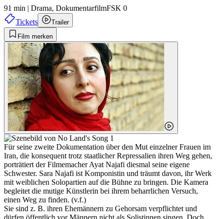
91 min
|
Drama,
Dokumentarfilm
FSK 0
Tickets
Trailer
Film merken
Für seine zweite Dokumentation über den Mut einzelner Frauen im
Iran, die konsequent trotz staatlicher Repressalien ihren Weg gehen,
porträtiert der Filmemacher Ayat Najafi diesmal seine eigene
Schwester. Sara Najafi ist Komponistin und träumt davon, ihr Werk
mit weiblichen Solopartien auf die Bühne zu bringen. Die Kamera
begleitet die mutige Künstlerin bei ihrem beharrlichen Versuch,
einen Weg zu finden. (v.f.)
Sie sind z. B. ihren Ehemännern zu Gehorsam verpflichtet und
dürfen öffentlich vor Männern nicht als Solistinnen singen. Doch