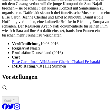
mit dem Gesangsverbot will die junge Komponistin Sara Najafi
brechen – sie beschließt, ein kleines Konzert mit Sängerinnen zu
organisieren. Dafür lädt sie auch drei französische Musikerinnen ein:
Elise Caron, Jeanne Cherhal und Emel Mathlouthi. Damit ist die
Hoffnung verbunden, eine kulturelle Brücke in Richtung Europa zu
schlagen. Der Regisseur Ayat Najafi dokumentierte für seinen Film,
wie sich Sara auf ihre Art dafür einsetzt, iranischen Frauen ein
bisschen mehr Freiheit zu verschaffen.
Veröffentlichung
10.03.2016
Regie
Ayat Najafi
Produktion
Deutschland (2016)
Cast
Elise Caron
Imed Alibi
Jeanne Cherhal
Chakad Fesharaki
IMDb Rating
7/10 (111) Stimmen
Vorstellungen
Stadt