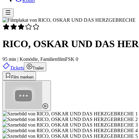
Konto
RICO, OSKAR UND DAS HE
95 min
|
Komödie,
Familienfilm
FSK 0
Tickets
Trailer
Film merken