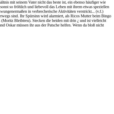
tnis mit seinem Vater nicht das beste ist, ein ebenso häufiger wie
onst so fröhlich und liebevoll das Leben mit ihrem etwas speziellen
ngenermaßen in verbrecherische Aktivitäten verstrickt... (v.f.)
erwegs sind. Ihr Spürsinn wird alarmiert, als Ricos Mutter beim Bingo
oritz Bleibtreu). Stecken die beiden mit drin ¿ und ist vielleicht
und Oskar müssen ihr aus der Patsche helfen. Wenn da bloß nicht