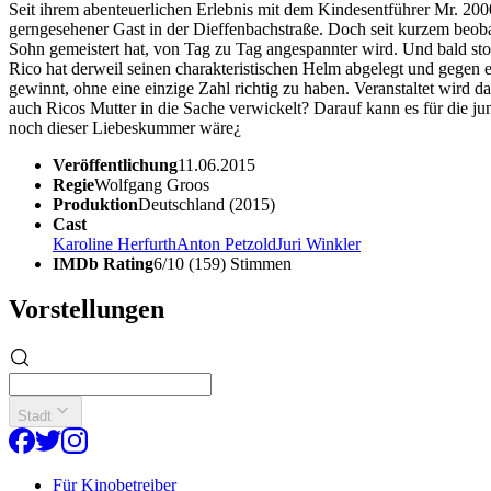
Seit ihrem abenteuerlichen Erlebnis mit dem Kindesentführer Mr. 2000 
gerngesehener Gast in der Dieffenbachstraße. Doch seit kurzem beoba
Sohn gemeistert hat, von Tag zu Tag angespannter wird. Und bald stoß
Rico hat derweil seinen charakteristischen Helm abgelegt und gegen ei
gewinnt, ohne eine einzige Zahl richtig zu haben. Veranstaltet wird d
auch Ricos Mutter in die Sache verwickelt? Darauf kann es für die j
noch dieser Liebeskummer wäre¿
Veröffentlichung
11.06.2015
Regie
Wolfgang Groos
Produktion
Deutschland (2015)
Cast
Karoline Herfurth
Anton Petzold
Juri Winkler
IMDb Rating
6/10 (159) Stimmen
Vorstellungen
Stadt
Für Kinobetreiber