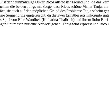
ist der neunmalkluge Oskar Ricos allerbester Freund und, da das Verhäl
chten die beiden Jungs mit Sorge, dass Ricos schöne Mama Tanja, die s
en sie auch auf den möglichen Grund des Problems: Tanja scheint gezwu
ne Sonnenbrille eingetauscht, da die zwei Ermittler jetzt inkognito unt
as Spiel von Ellie Wandbek (Katharina Thalbach) und ihrem Sohn Boris (M
ungen Spürnasen nur eine Antwort geben: Tanja wird erpresst und Rico 