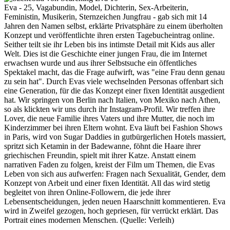
Eva - 25, Vagabundin, Model, Dichterin, Sex-Arbeiterin,
Feministin, Musikerin, Sternzeichen Jungfrau - gab sich mit 14
Jahren den Namen selbst, erklärte Privatsphäre zu einem überholten
Konzept und veröffentlichte ihren ersten Tagebucheintrag online.
Seither teilt sie ihr Leben bis ins intimste Detail mit Kids aus aller
Welt. Dies ist die Geschichte einer jungen Frau, die im Internet
erwachsen wurde und aus ihrer Selbstsuche ein öffentliches
Spektakel macht, das die Frage aufwirft, was "eine Frau denn genau
zu sein hat". Durch Evas viele wechselnden Personas offenbart sich
eine Generation, für die das Konzept einer fixen Identität ausgedient
hat. Wir springen von Berlin nach Italien, von Mexiko nach Athen,
so als klickten wir uns durch ihr Instagram-Profil. Wir treffen ihre
Lover, die neue Familie ihres Vaters und ihre Mutter, die noch im
Kinderzimmer bei ihren Eltern wohnt. Eva läuft bei Fashion Shows
in Paris, wird von Sugar Daddies in gutbürgerlichen Hotels massiert,
spritzt sich Ketamin in der Badewanne, föhnt die Haare ihrer
griechischen Freundin, spielt mit ihrer Katze. Anstatt einem
narrativen Faden zu folgen, kreist der Film um Themen, die Evas
Leben von sich aus aufwerfen: Fragen nach Sexualität, Gender, dem
Konzept von Arbeit und einer fixen Identität. All das wird stetig
begleitet von ihren Online-Followern, die jede ihrer
Lebensentscheidungen, jeden neuen Haarschnitt kommentieren. Eva
wird in Zweifel gezogen, hoch gepriesen, für verrückt erklärt. Das
Portrait eines modernen Menschen. (Quelle: Verleih)