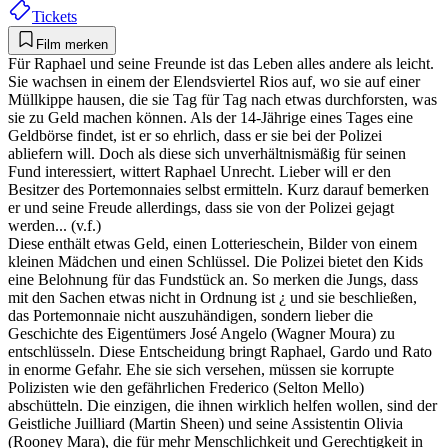
Tickets
Film merken
Für Raphael und seine Freunde ist das Leben alles andere als leicht.
Sie wachsen in einem der Elendsviertel Rios auf, wo sie auf einer
Müllkippe hausen, die sie Tag für Tag nach etwas durchforsten, was
sie zu Geld machen können. Als der 14-Jährige eines Tages eine
Geldbörse findet, ist er so ehrlich, dass er sie bei der Polizei
abliefern will. Doch als diese sich unverhältnismäßig für seinen
Fund interessiert, wittert Raphael Unrecht. Lieber will er den
Besitzer des Portemonnaies selbst ermitteln. Kurz darauf bemerken
er und seine Freude allerdings, dass sie von der Polizei gejagt
werden... (v.f.)
Diese enthält etwas Geld, einen Lotterieschein, Bilder von einem
kleinen Mädchen und einen Schlüssel. Die Polizei bietet den Kids
eine Belohnung für das Fundstück an. So merken die Jungs, dass
mit den Sachen etwas nicht in Ordnung ist ¿ und sie beschließen,
das Portemonnaie nicht auszuhändigen, sondern lieber die
Geschichte des Eigentümers José Angelo (Wagner Moura) zu
entschlüsseln. Diese Entscheidung bringt Raphael, Gardo und Rato
in enorme Gefahr. Ehe sie sich versehen, müssen sie korrupte
Polizisten wie den gefährlichen Frederico (Selton Mello)
abschütteln. Die einzigen, die ihnen wirklich helfen wollen, sind der
Geistliche Juilliard (Martin Sheen) und seine Assistentin Olivia
(Rooney Mara), die für mehr Menschlichkeit und Gerechtigkeit in