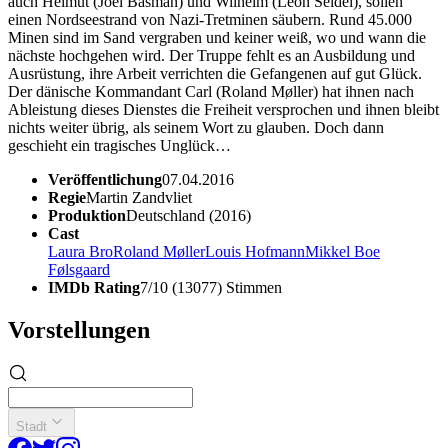
auch Helmut (Joel Basman) und Wilhelm (Leon Seidel), sollen
einen Nordseestrand von Nazi-Tretminen säubern. Rund 45.000
Minen sind im Sand vergraben und keiner weiß, wo und wann die
nächste hochgehen wird. Der Truppe fehlt es an Ausbildung und
Ausrüstung, ihre Arbeit verrichten die Gefangenen auf gut Glück.
Der dänische Kommandant Carl (Roland Møller) hat ihnen nach
Ableistung dieses Dienstes die Freiheit versprochen und ihnen bleibt
nichts weiter übrig, als seinem Wort zu glauben. Doch dann
geschieht ein tragisches Unglück…
Veröffentlichung
07.04.2016
Regie
Martin Zandvliet
Produktion
Deutschland (2016)
Cast
Laura Bro
Roland Møller
Louis Hofmann
Mikkel Boe
Følsgaard
IMDb Rating
7/10 (13077) Stimmen
Vorstellungen
Stadt