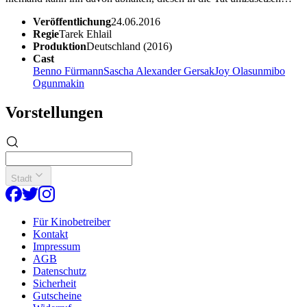
Veröffentlichung
24.06.2016
Regie
Tarek Ehlail
Produktion
Deutschland (2016)
Cast
Benno Fürmann
Sascha Alexander Gersak
Joy Olasunmibo
Ogunmakin
Vorstellungen
Stadt
Für Kinobetreiber
Kontakt
Impressum
AGB
Datenschutz
Sicherheit
Gutscheine