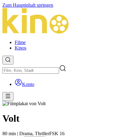
Zum Hauptinhalt springen
Filme
Kinos
Konto
Volt
80 min
|
Drama,
Thriller
FSK 16