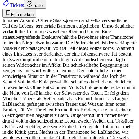
Tickets
Trailer
Film merken
In naher Zukunft. Offene Staatsgrenzen sind selbstverständlicher
Teil des Lebens, territoriale Barrieren aufgehoben. Umso deutlicher
verläuft die Trennlinie zwischen Oben und Unten. Eine
staatsübergreifende Exekutive hält die Bewohner einer Transitzone
mitten im Nirgendwo im Zaum: Die Polizeieinheit ist der verlängerte
Muskel der Staatsgewalt. Volt ist Teil dieses Polizeikorps. Während
eines Einsatzes ist er derjenige, der eine folgenschwere Tat begeht.
Im Zweikampf mit einem flüchtigen Aufständischen erschlägt er
seinen Widersacher im Affekt. Die schicksalhafte Begegnung ist
zeugenlos und wird Volts Geheimnis. Der Tote führt zu einer
schwierigen Situation in der Transitzone, während das Joch der
Schuld Volt in die Knie presst. Ihn schlaflos durch die nächtlichen
Straßen hetzt. Ohne Entkommen. Volts Schuldgefühle treiben ihn in
die Nähe von LaBlanche, der Schwester des Toten. Er folgt dem
Mädchen. Zuerst als Retter, zuletzt als Freund. Immer als Lügner.
LaBlanche, gefangen zwischen Trauer und Wut um ihren toten
Bruder, hält Volt für einen Freund ihres Bruders, sie glaubt, einem
Gleichgesinnten begegnet zu sein. Ungebremst und immer tiefer
dringt Volt in das schizophrene Leben zweier Welten ein. Tagsüber
als Polizist erlebt er, wie seine Einheit in Folge der Tat immer mehr
in die Kritik gerät. Nachts in der Transitzone bei LaBlanche, wie
wenig es eigentlich um das Opfer geht. Und mit jedem Tag weiß