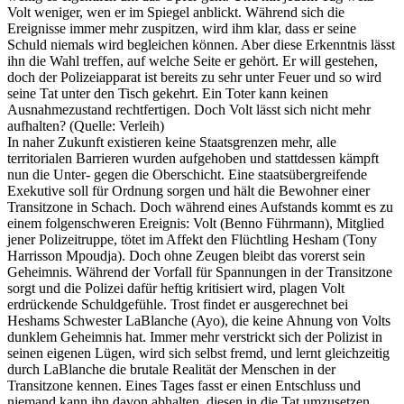
Volt weniger, wen er im Spiegel anblickt. Während sich die
Ereignisse immer mehr zuspitzen, wird ihm klar, dass er seine
Schuld niemals wird begleichen können. Aber diese Erkenntnis lässt
ihn die Wahl treffen, auf welche Seite er gehört. Er will gestehen,
doch der Polizeiapparat ist bereits zu sehr unter Feuer und so wird
seine Tat unter den Tisch gekehrt. Ein Toter kann keinen
Ausnahmezustand rechtfertigen. Doch Volt lässt sich nicht mehr
aufhalten? (Quelle: Verleih)
In naher Zukunft existieren keine Staatsgrenzen mehr, alle
territorialen Barrieren wurden aufgehoben und stattdessen kämpft
nun die Unter- gegen die Oberschicht. Eine staatsübergreifende
Exekutive soll für Ordnung sorgen und hält die Bewohner einer
Transitzone in Schach. Doch während eines Aufstands kommt es zu
einem folgenschweren Ereignis: Volt (Benno Führmann), Mitglied
jener Polizeitruppe, tötet im Affekt den Flüchtling Hesham (Tony
Harrisson Mpoudja). Doch ohne Zeugen bleibt das vorerst sein
Geheimnis. Während der Vorfall für Spannungen in der Transitzone
sorgt und die Polizei dafür heftig kritisiert wird, plagen Volt
erdrückende Schuldgefühle. Trost findet er ausgerechnet bei
Heshams Schwester LaBlanche (Ayo), die keine Ahnung von Volts
dunklem Geheimnis hat. Immer mehr verstrickt sich der Polizist in
seinen eigenen Lügen, wird sich selbst fremd, und lernt gleichzeitig
durch LaBlanche die brutale Realität der Menschen in der
Transitzone kennen. Eines Tages fasst er einen Entschluss und
niemand kann ihn davon abhalten, diesen in die Tat umzusetzen…