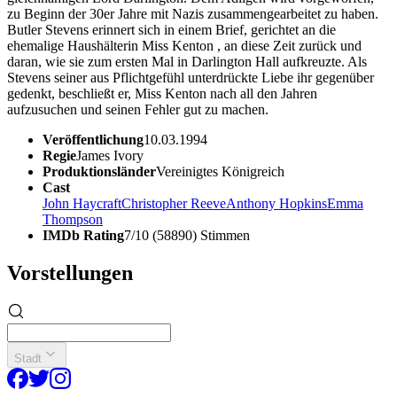
zu Beginn der 30er Jahre mit Nazis zusammengearbeitet zu haben.
Butler Stevens erinnert sich in einem Brief, gerichtet an die
ehemalige Haushälterin Miss Kenton , an diese Zeit zurück und
daran, wie sie zum ersten Mal in Darlington Hall aufkreuzte. Als
Stevens seiner aus Pflichtgefühl unterdrückte Liebe ihr gegenüber
gedenkt, beschließt er, Miss Kenton nach all den Jahren
aufzusuchen und seinen Fehler gut zu machen.
Veröffentlichung
10.03.1994
Regie
James Ivory
Produktionsländer
Vereinigtes Königreich
Cast
John Haycraft
Christopher Reeve
Anthony Hopkins
Emma
Thompson
IMDb Rating
7/10 (58890) Stimmen
Vorstellungen
Stadt