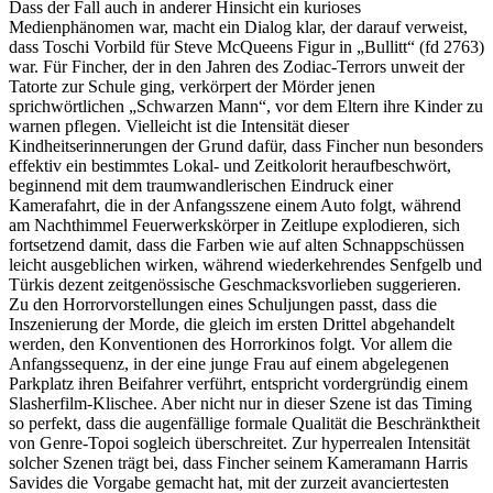
Dass der Fall auch in anderer Hinsicht ein kurioses
Medienphänomen war, macht ein Dialog klar, der darauf verweist,
dass Toschi Vorbild für Steve McQueens Figur in „Bullitt“ (fd 2763)
war. Für Fincher, der in den Jahren des Zodiac-Terrors unweit der
Tatorte zur Schule ging, verkörpert der Mörder jenen
sprichwörtlichen „Schwarzen Mann“, vor dem Eltern ihre Kinder zu
warnen pflegen. Vielleicht ist die Intensität dieser
Kindheitserinnerungen der Grund dafür, dass Fincher nun besonders
effektiv ein bestimmtes Lokal- und Zeitkolorit heraufbeschwört,
beginnend mit dem traumwandlerischen Eindruck einer
Kamerafahrt, die in der Anfangsszene einem Auto folgt, während
am Nachthimmel Feuerwerkskörper in Zeitlupe explodieren, sich
fortsetzend damit, dass die Farben wie auf alten Schnappschüssen
leicht ausgeblichen wirken, während wiederkehrendes Senfgelb und
Türkis dezent zeitgenössische Geschmacksvorlieben suggerieren.
Zu den Horrorvorstellungen eines Schuljungen passt, dass die
Inszenierung der Morde, die gleich im ersten Drittel abgehandelt
werden, den Konventionen des Horrorkinos folgt. Vor allem die
Anfangssequenz, in der eine junge Frau auf einem abgelegenen
Parkplatz ihren Beifahrer verführt, entspricht vordergründig einem
Slasherfilm-Klischee. Aber nicht nur in dieser Szene ist das Timing
so perfekt, dass die augenfällige formale Qualität die Beschränktheit
von Genre-Topoi sogleich überschreitet. Zur hyperrealen Intensität
solcher Szenen trägt bei, dass Fincher seinem Kameramann Harris
Savides die Vorgabe gemacht hat, mit der zurzeit avanciertesten