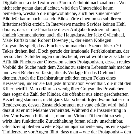
Digitalkamera die Textur von 35mm-Zelluloid nachzuahmen. Wer
nicht sehr genau darauf achtet, wird den Unterschied kaum
bemerken, weshalb die ungewöhnliche, auch bei zunehmender
Bildtiefe kaum nachlassende Bildschärfe einen umso subtileren
Irritationseffekt erzielt. In Interviews machte Savides keinen Hehl
daraus, dass er die Paradoxie dieser Aufgabe frustrierend fand;
ähnlich kommentierten auch die Hauptdarsteller Jake Gyllenhaal,
Mark Ruffalo und Robert Downey jr., der einen Kollegen
Graysmiths spielt, dass Fincher von manchen Szenen bis zu 70
Takes drehen ließ. Doch gerade der irrationale Perfektionismus, der
bei solchen Schilderungen durchscheint, verrät wohl die zusätzliche
Affinität Finchers zur Obsession seines Protagonisten, dessen reales
Vorbild die Suche nach dem Zodiac zu seinem Lebensinhalt machte
und zwei Bücher verfasste, die als Vorlage für das Drehbuch
dienten. Auch die Erzählstruktur teilt den engen Fokus eines
Besessenen, indem sie fast jede Information vorenthält, die nicht den
Killer betrifft. Man erfährt so wenig über Graysmiths Privatleben,
dass sogar die Zahl der Kinder, die offenbar aus einer gescheiterten
Beziehung stammen, nicht ganz klar scheint. Irgendwann hat er ein
Rendezvous, dessen Zustandekommen nur vage erklärt wird; bald
darauf ist er mit Melanie verheiratet. Während die Inszenierung in
den Mordszenen brillant ist, ohne um Virtuosität bemüht zu sein,
wirkt ihre funktionelle Zurückhaltung fortan relativ unscheinbar.
Gleichzeitig bleiben weitere Spannungsmomente aus, bis eine späte
Thrillerszene vor Augen führt, dass man – wie der Protagonist – den