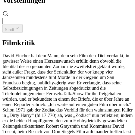
Vorstellungen
Stadt
Filmkritik
David Fincher hat dem Mann, dem sein Film den Titel verdankt, in
gewisser Weise einen Herzenswunsch erfüllt; denn obwohl die
Identität des so genannten Zodiac nie zweifelsfrei geklärt wurde,
steht außer Frage, dass der Serienkiller, der vor knapp vier
Jahrzehnten mindestens fünf Morde in der Gegend um San
Francisco beging, publicity-gierig war. Er verlangte, dass seine
Selbstbezichtigungen in Zeitungen abgedruckt und die
Telefonleitungen einer Fernseh-Talk-Show für ihn freigehalten
würden, und er bekundete in einem der Briefe, die er über Jahre an
einen Reporter schrieb: „Ich warte auf einen guten Film über mich.“
Schon 1971 gab der Zodiac das Vorbild für den wahnsinnigen Killer
in „Dirty Harry“ (fd 17 770) ab, was „Zodiac“ nun reflektiert, indem
er die beiden Hauptfiguren, den zum Hobbydetektiv gewandelten
Zeitungskarikaturisten Robert Graysmith und Kommissar David
Toschi, beim Besuch von Don Siegels Film aufeinander treffen lässt.