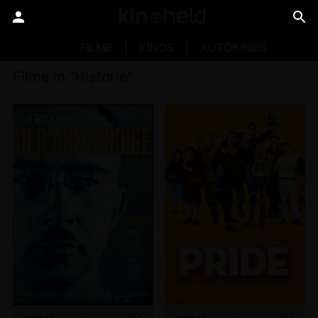
FILME
KINOS
AUTOKINOS
Filme in "Historie"