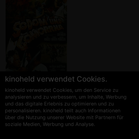
kinoheld verwendet Cookies.
Tickets
kinoheld verwendet Cookies, um den Service zu
Sodom und Gomorrha
analysieren und zu verbessern, um Inhalte, Werbung
und das digitale Erlebnis zu optimieren und zu
Für Kinobetreiber
Über uns
personalisieren. kinoheld teilt auch Informationen
Kontakt
Impressum
AGB
über die Nutzung unserer Website mit Partnern für
Datenschutz
Presse
Sicherheit
soziale Medien, Werbung und Analyse.