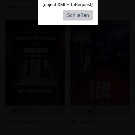
Geschichte vor dem
[object XMLHttpRequest]
kleinen Prinzen
Schließen
Tickets
Tickets
Die Vorkosterinnen
Ich bin Cuba