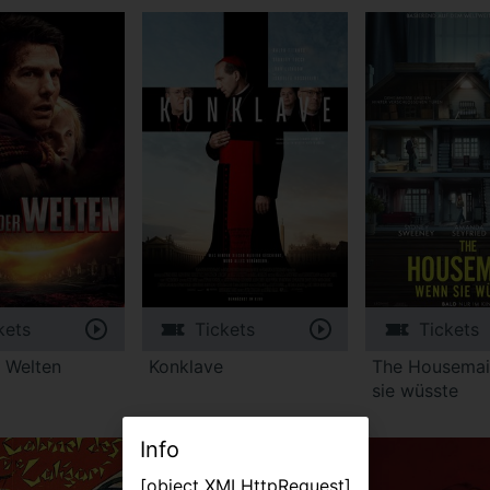
kets
Tickets
Tickets
r Welten
Konklave
The Housemai
sie wüsste
Info
[object XMLHttpRequest]