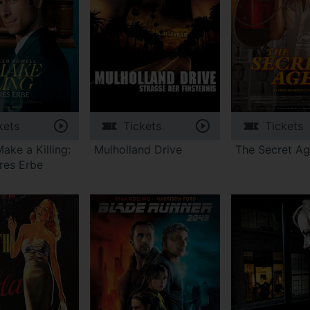
kets
Tickets
Tickets
ake a Killing:
Mulholland Drive
The Secret Ag
res Erbe