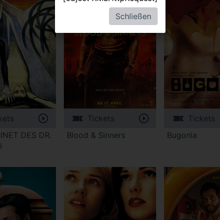
Schließen
kets
Tickets
Tickets
INET DES DR.
Blood & Sinners
Bugonia
I