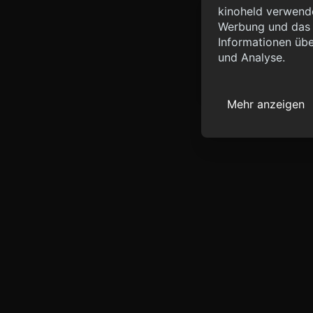
Info
kinoheld verwende
Werbung und das d
{ "__sentry_xhr__":
Informationen übe
"status_code": 0 } }
und Analyse.
Mehr anzeigen