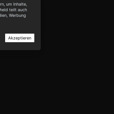
n, um Inhalte,
eld teilt auch
query?lang=de",
dien, Werbung
OK
Akzeptieren