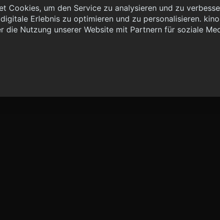
t Cookies, um den Service zu analysieren und zu verbesser
igitale Erlebnis zu optimieren und zu personalisieren. kinoh
 { "method": "POST", "url": "//graph.kinoheld.de:/graphql/v1/
r die Nutzung unserer Website mit Partnern für soziale Me