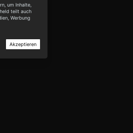
n, um Inhalte,
eld teilt auch
query?lang=de",
dien, Werbung
OK
Akzeptieren