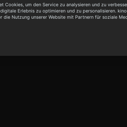
t Cookies, um den Service zu analysieren und zu verbesser
igitale Erlebnis zu optimieren und zu personalisieren. kinoh
 { "method": "POST", "url": "//graph.kinoheld.de:/graphql/v1/
r die Nutzung unserer Website mit Partnern für soziale Me