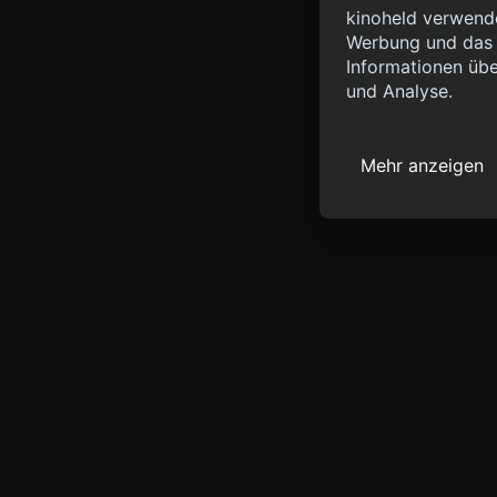
Info
kinoheld verwende
Werbung und das d
{ "__sentry_xhr__":
Informationen übe
"status_code": 0 } }
und Analyse.
Mehr anzeigen