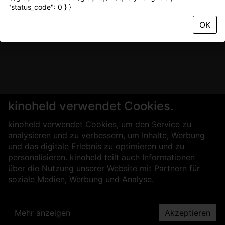
"status_code": 0 } }
OK
kinoheld verwendet Cookies.
kinoheld verwendet Cookies, um den Service zu
analysieren und zu verbessern, um Inhalte, Werbung
und das digitale Erlebnis zu optimieren und zu
personalisieren. kinoheld teilt auch Informationen
über die Nutzung unserer Website mit Partnern für
soziale Medien, Werbung und Analyse.
Mehr anzeigen
Akzeptieren