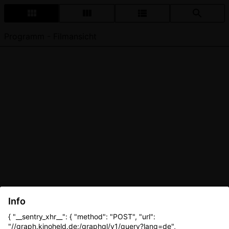
Programm - Filmansicht
Info
{ "__sentry_xhr__": { "method": "POST", "url":
"//graph.kinoheld.de:/graphql/v1/query?lang=de",