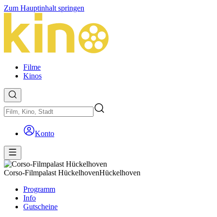
Zum Hauptinhalt springen
Filme
Kinos
Konto
Corso-Filmpalast Hückelhoven
Hückelhoven
Programm
Info
Gutscheine