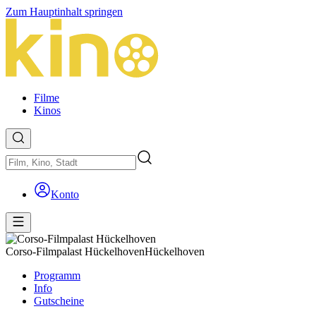
Zum Hauptinhalt springen
Filme
Kinos
Konto
Corso-Filmpalast Hückelhoven
Hückelhoven
Programm
Info
Gutscheine